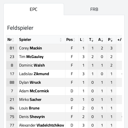
EPC
FRB
Feldspieler
Nr
Spieler
Pos
L
T
A
P
+/-
81
Corey
Mackin
F
1
1
2
3
2
23
Tim
McGauley
F
3
2
0
2
1
8
Dominic
Walsh
F
1
1
1
2
1
17
Ladislav
Zikmund
F
3
1
0
1
0
88
Dylan
Wruck
F
1
0
1
1
1
7
Adam
McCormick
D
1
0
1
1
2
21
Mirko
Sacher
D
1
0
1
1
2
84
Louis
Brune
F
2
0
1
1
1
75
Denis
Shevyrin
F
2
0
1
1
0
77
Alexander
Vladelchtchikov
D
3
0
1
1
1