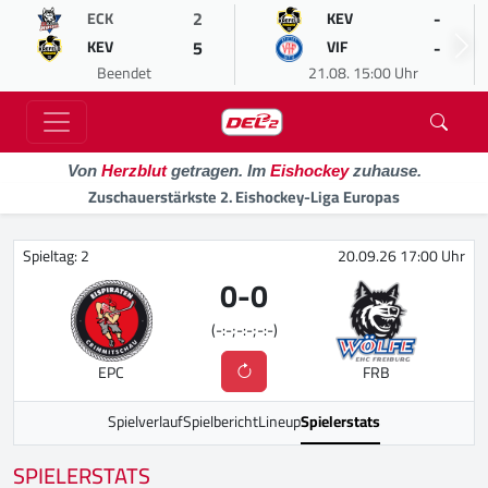
2
-
ECK
KEV
5
-
KEV
VIF
Beendet
21.08. 15:00 Uhr
Von
Herzblut
getragen. Im
Eishockey
zuhause.
Zuschauerstärkste 2. Eishockey-Liga Europas
Spieltag: 2
20.09.26 17:00 Uhr
0
-
0
(-:-;-:-;-:-)
EPC
FRB
Spielverlauf
Spielbericht
Lineup
Spielerstats
SPIELERSTATS