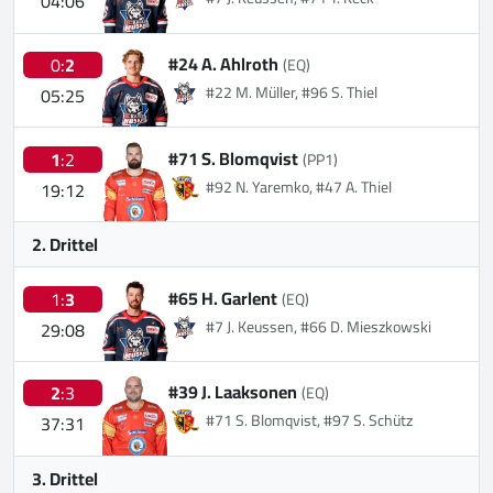
04:06
#24 A. Ahlroth
0:
2
(EQ)
#22 M. Müller, #96 S. Thiel
05:25
#71 S. Blomqvist
1
:2
(PP1)
#92 N. Yaremko, #47 A. Thiel
19:12
2. Drittel
#65 H. Garlent
1:
3
(EQ)
#7 J. Keussen, #66 D. Mieszkowski
29:08
#39 J. Laaksonen
2
:3
(EQ)
#71 S. Blomqvist, #97 S. Schütz
37:31
3. Drittel