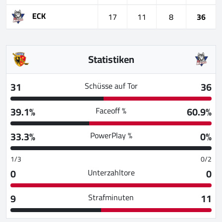
ECK
17
11
8
36
Statistiken
31
36
Schüsse auf Tor
39.1%
60.9%
Faceoff %
33.3%
0%
PowerPlay %
1/3
0/2
0
0
Unterzahltore
9
11
Strafminuten