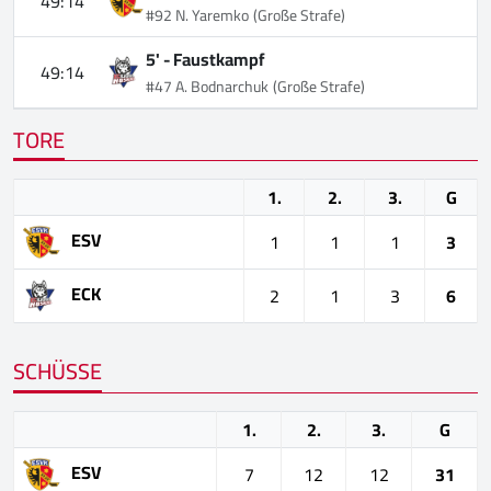
49:14
#92 N. Yaremko
(Große Strafe)
5' -
Faustkampf
49:14
#47 A. Bodnarchuk
(Große Strafe)
TORE
1.
2.
3.
G
ESV
1
1
1
3
ECK
2
1
3
6
SCHÜSSE
1.
2.
3.
G
ESV
7
12
12
31