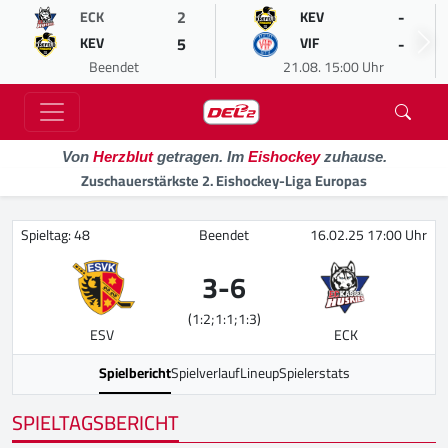
2
-
ECK
KEV
5
-
KEV
VIF
Beendet
21.08. 15:00 Uhr
Von
Herzblut
getragen. Im
Eishockey
zuhause.
Zuschauerstärkste 2. Eishockey-Liga Europas
Spieltag: 48
Beendet
16.02.25 17:00 Uhr
3
-
6
(1:2;1:1;1:3)
ESV
ECK
Spielbericht
Spielverlauf
Lineup
Spielerstats
SPIELTAGSBERICHT