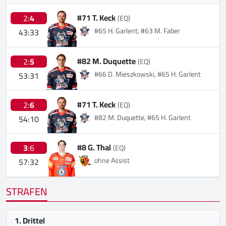
#71 T. Keck
2:
4
(EQ)
#65 H. Garlent, #63 M. Faber
43:33
#82 M. Duquette
2:
5
(EQ)
#66 D. Mieszkowski, #65 H. Garlent
53:31
#71 T. Keck
2:
6
(EQ)
#82 M. Duquette, #65 H. Garlent
54:10
#8 G. Thal
3
:6
(EQ)
ohne Assist
57:32
STRAFEN
1. Drittel