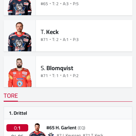
#65
T: 2
A:3
P:5
T.
Keck
#71
T: 2
A:1
P:3
S.
Blomqvist
#71
T: 1
A:1
P:2
TORE
1. Drittel
#65 H. Garlent
0:
1
(EQ)
#7 J. Keussen, #71 T. Keck