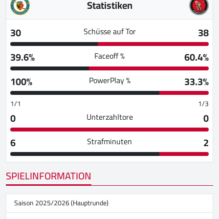
Statistiken
30
38
Schüsse auf Tor
39.6%
60.4%
Faceoff %
100%
33.3%
PowerPlay %
1/1
1/3
0
0
Unterzahltore
6
2
Strafminuten
SPIELINFORMATION
Saison 2025/2026 (Hauptrunde)