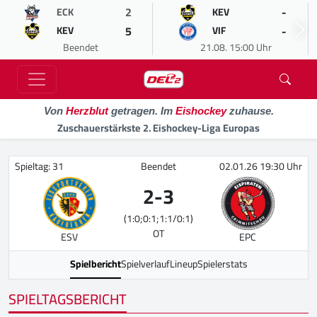
2
-
ECK
KEV
5
-
KEV
VIF
Beendet
21.08. 15:00 Uhr
Von
Herzblut
getragen. Im
Eishockey
zuhause.
Zuschauerstärkste 2. Eishockey-Liga Europas
Spieltag: 31
Beendet
02.01.26 19:30 Uhr
2
-
3
(1:0;0:1;1:1/0:1)
OT
ESV
EPC
Spielbericht
Spielverlauf
Lineup
Spielerstats
SPIELTAGSBERICHT