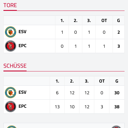
TORE
1.
2.
3.
OT
G
ESV
1
0
1
0
2
EPC
0
1
1
1
3
SCHÜSSE
1.
2.
3.
OT
G
ESV
6
12
12
0
30
EPC
13
10
12
3
38