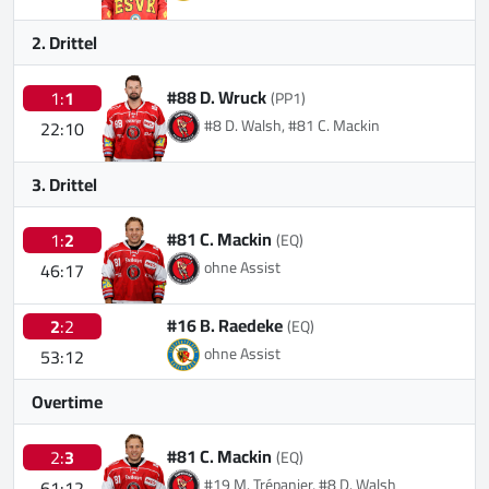
2. Drittel
#88 D. Wruck
1:
1
(PP1)
#8 D. Walsh, #81 C. Mackin
22:10
3. Drittel
#81 C. Mackin
1:
2
(EQ)
ohne Assist
46:17
#16 B. Raedeke
2
:2
(EQ)
ohne Assist
53:12
Overtime
#81 C. Mackin
2:
3
(EQ)
#19 M. Trépanier, #8 D. Walsh
61:12