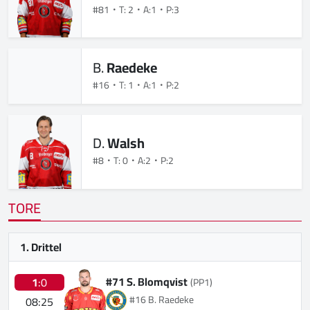
#81
T: 2
A:1
P:3
B.
Raedeke
#16
T: 1
A:1
P:2
D.
Walsh
#8
T: 0
A:2
P:2
TORE
1. Drittel
#71 S. Blomqvist
1
:0
(PP1)
#16 B. Raedeke
08:25