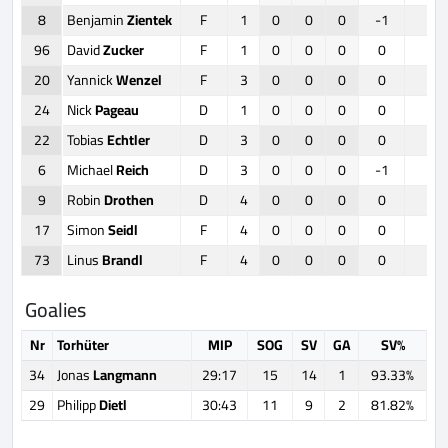
8
Benjamin
Zientek
F
1
0
0
0
-1
0
96
David
Zucker
F
1
0
0
0
0
0
20
Yannick
Wenzel
F
3
0
0
0
0
0
24
Nick
Pageau
D
1
0
0
0
0
0
22
Tobias
Echtler
D
3
0
0
0
0
0
6
Michael
Reich
D
3
0
0
0
-1
0
9
Robin
Drothen
D
4
0
0
0
0
0
17
Simon
Seidl
F
4
0
0
0
0
0
73
Linus
Brandl
F
4
0
0
0
0
6
Goalies
Nr
Torhüter
MIP
SOG
SV
GA
SV%
34
Jonas
Langmann
29:17
15
14
1
93.33%
29
Philipp
Dietl
30:43
11
9
2
81.82%