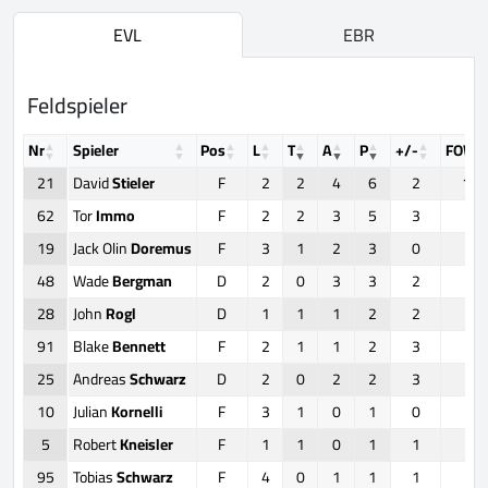
EVL
EBR
Feldspieler
Nr
Spieler
Pos
L
T
A
P
+/-
FOW
21
David
Stieler
F
2
2
4
6
2
12
62
Tor
Immo
F
2
2
3
5
3
0
19
Jack Olin
Doremus
F
3
1
2
3
0
8
48
Wade
Bergman
D
2
0
3
3
2
0
28
John
Rogl
D
1
1
1
2
2
0
91
Blake
Bennett
F
2
1
1
2
3
0
25
Andreas
Schwarz
D
2
0
2
2
3
0
10
Julian
Kornelli
F
3
1
0
1
0
0
5
Robert
Kneisler
F
1
1
0
1
1
4
95
Tobias
Schwarz
F
4
0
1
1
1
0