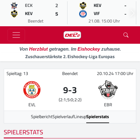
2
-
ECK
KEV
5
-
KEV
VIF
Beendet
21.08. 15:00 Uhr
Von
Herzblut
getragen. Im
Eishockey
zuhause.
Zuschauerstärkste 2. Eishockey-Liga Europas
Spieltag: 13
Beendet
20.10.24 17:00 Uhr
9
-
3
(2:1;5:0;2:2)
EVL
EBR
Spielbericht
Spielverlauf
Lineup
Spielerstats
SPIELERSTATS