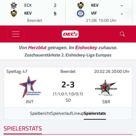
2
-
ECK
KEV
5
-
KEV
VIF
Beendet
21.08. 15:00 Uhr
Von
Herzblut
getragen. Im
Eishockey
zuhause.
Zuschauerstärkste 2. Eishockey-Liga Europas
Spieltag: 47
Beendet
20.02.26 20:00 Uhr
2
-
3
(1:1;0:1;1:0/0:1)
SO
RVT
SBR
Spielbericht
Spielverlauf
Lineup
Spielerstats
SPIELERSTATS