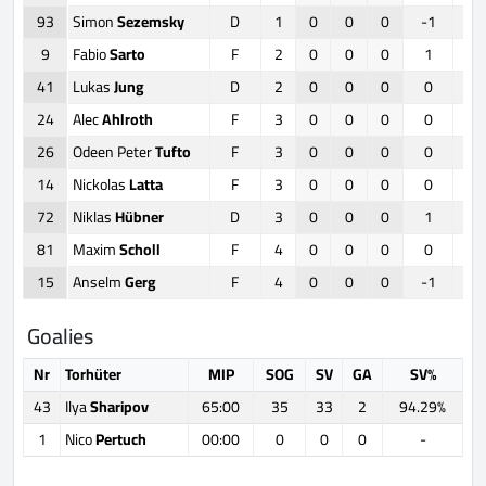
93
Simon
Sezemsky
D
1
0
0
0
-1
9
Fabio
Sarto
F
2
0
0
0
1
41
Lukas
Jung
D
2
0
0
0
0
24
Alec
Ahlroth
F
3
0
0
0
0
26
Odeen Peter
Tufto
F
3
0
0
0
0
14
Nickolas
Latta
F
3
0
0
0
0
72
Niklas
Hübner
D
3
0
0
0
1
81
Maxim
Scholl
F
4
0
0
0
0
15
Anselm
Gerg
F
4
0
0
0
-1
Goalies
Nr
Torhüter
MIP
SOG
SV
GA
SV%
43
Ilya
Sharipov
65:00
35
33
2
94.29%
1
Nico
Pertuch
00:00
0
0
0
-