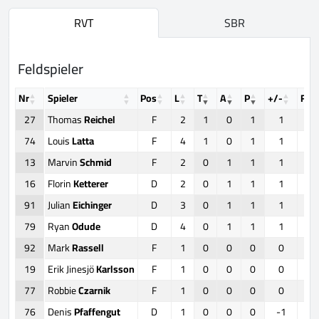
RVT
SBR
Feldspieler
Nr
Spieler
Pos
L
T
A
P
+/-
FO
27
Thomas
Reichel
F
2
1
0
1
1
74
Louis
Latta
F
4
1
0
1
1
13
Marvin
Schmid
F
2
0
1
1
1
16
Florin
Ketterer
D
2
0
1
1
1
91
Julian
Eichinger
D
3
0
1
1
1
79
Ryan
Odude
D
4
0
1
1
1
92
Mark
Rassell
F
1
0
0
0
0
19
Erik Jinesjö
Karlsson
F
1
0
0
0
0
77
Robbie
Czarnik
F
1
0
0
0
0
76
Denis
Pfaffengut
D
1
0
0
0
-1