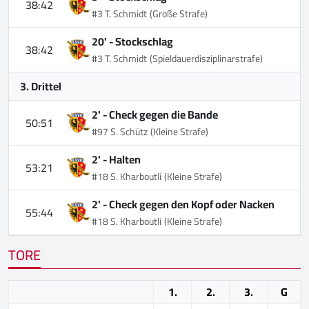
38:42
#3 T. Schmidt
(Große Strafe)
20' -
Stockschlag
38:42
#3 T. Schmidt
(Spieldauerdisziplinarstrafe)
3. Drittel
2' -
Check gegen die Bande
50:51
#97 S. Schütz
(Kleine Strafe)
2' -
Halten
53:21
#18 S. Kharboutli
(Kleine Strafe)
2' -
Check gegen den Kopf oder Nacken
55:44
#18 S. Kharboutli
(Kleine Strafe)
TORE
1.
2.
3.
G