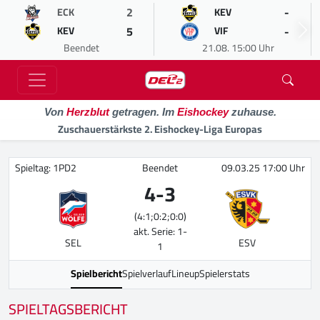
2
-
ECK
KEV
5
-
KEV
VIF
Beendet
21.08. 15:00 Uhr
Von
Herzblut
getragen. Im
Eishockey
zuhause.
Zuschauerstärkste 2. Eishockey-Liga Europas
Spieltag: 1PD2
Beendet
09.03.25 17:00 Uhr
4
-
3
(4:1;0:2;0:0)
akt. Serie: 1-
SEL
ESV
1
Spielbericht
Spielverlauf
Lineup
Spielerstats
SPIELTAGSBERICHT