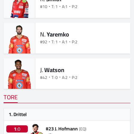
#10
T: 1
A:1
P:2
N.
Yaremko
#92
T: 1
A:1
P:2
J.
Watson
#42
T: 0
A:2
P:2
TORE
1. Drittel
#23 J. Hofmann
1
:0
(EQ)