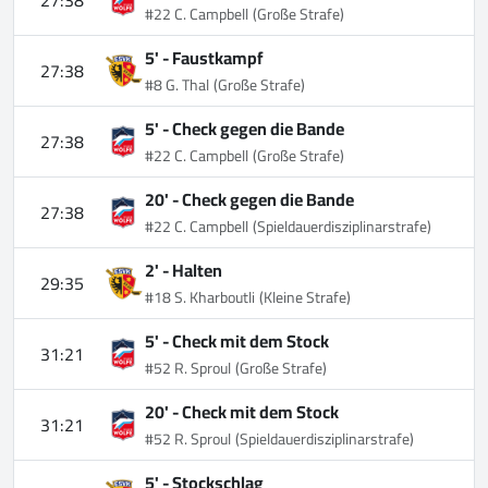
27:38
#22 C. Campbell
(Große Strafe)
5' -
Faustkampf
27:38
#8 G. Thal
(Große Strafe)
5' -
Check gegen die Bande
27:38
#22 C. Campbell
(Große Strafe)
20' -
Check gegen die Bande
27:38
#22 C. Campbell
(Spieldauerdisziplinarstrafe)
2' -
Halten
29:35
#18 S. Kharboutli
(Kleine Strafe)
5' -
Check mit dem Stock
31:21
#52 R. Sproul
(Große Strafe)
20' -
Check mit dem Stock
31:21
#52 R. Sproul
(Spieldauerdisziplinarstrafe)
5' -
Stockschlag