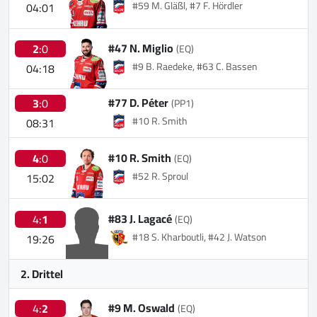
#59 M. Gläßl, #7 F. Hördler
04:01
#47 N. Miglio
2
:0
(EQ)
#9 B. Raedeke, #63 C. Bassen
04:18
#77 D. Péter
3
:0
(PP1)
#10 R. Smith
08:31
#10 R. Smith
4
:0
(EQ)
#52 R. Sproul
15:02
#83 J. Lagacé
4:
1
(EQ)
#18 S. Kharboutli, #42 J. Watson
19:26
2. Drittel
#9 M. Oswald
4:
2
(EQ)