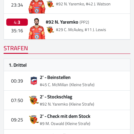
#92 N. Yaremko, #42 J. Watson
23:34
#92 N. Yaremko
4:
3
(PP2)
#29 C. McAuley, #11 J. Lewis
35:16
STRAFEN
1. Drittel
2' -
Beinstellen
00:39
#45 C. McMillan
(Kleine Strafe)
2' -
Stockschlag
07:50
#92 N. Yaremko
(Kleine Strafe)
2' -
Check mit dem Stock
09:25
#9 M. Oswald
(Kleine Strafe)