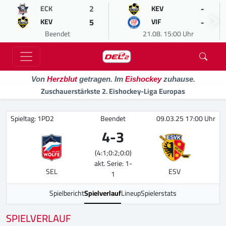
2
-
ECK
KEV
5
-
KEV
VIF
Beendet
21.08. 15:00 Uhr
Von
Herzblut
getragen. Im
Eishockey
zuhause.
Zuschauerstärkste 2. Eishockey-Liga Europas
Spieltag: 1PD2
Beendet
09.03.25 17:00 Uhr
4
-
3
(4:1;0:2;0:0)
akt. Serie: 1-
SEL
ESV
1
Spielbericht
Spielverlauf
Lineup
Spielerstats
SPIELVERLAUF