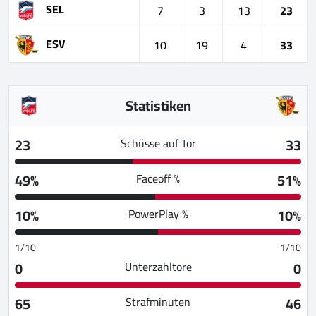
SEL
7
3
13
23
ESV
10
19
4
33
Statistiken
23
33
Schüsse auf Tor
49%
51%
Faceoff %
10%
10%
PowerPlay %
1/10
1/10
0
0
Unterzahltore
65
46
Strafminuten