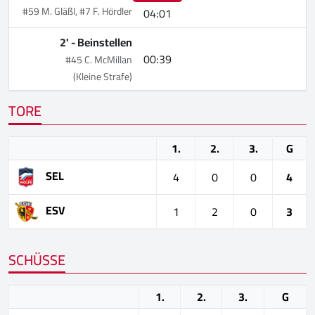
#59 M. Gläßl, #7 F. Hördler
04:01
2' -
Beinstellen
00:39
#45 C. McMillan
(Kleine Strafe)
TORE
1.
2.
3.
G
SEL
4
0
0
4
ESV
1
2
0
3
SCHÜSSE
1.
2.
3.
G