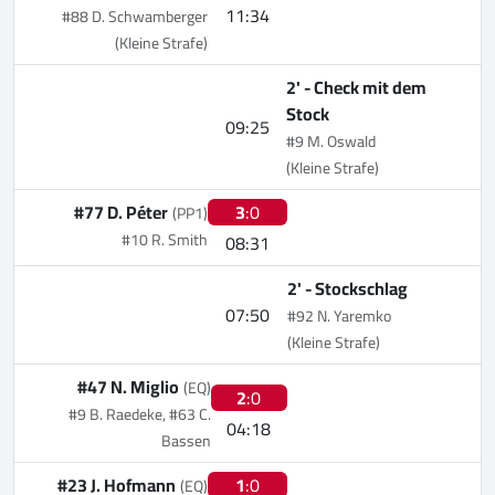
11:34
#88 D. Schwamberger
(Kleine Strafe)
2' -
Check mit dem
Stock
09:25
#9 M. Oswald
(Kleine Strafe)
#77 D. Péter
3
:0
(PP1)
#10 R. Smith
08:31
2' -
Stockschlag
07:50
#92 N. Yaremko
(Kleine Strafe)
#47 N. Miglio
(EQ)
2
:0
#9 B. Raedeke, #63 C.
04:18
Bassen
#23 J. Hofmann
1
:0
(EQ)