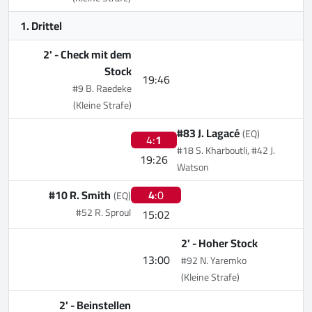
1. Drittel
2' -
Check mit dem
Stock
19:46
#9 B. Raedeke
(Kleine Strafe)
#83 J. Lagacé
(EQ)
4:
1
#18 S. Kharboutli, #42 J.
19:26
Watson
#10 R. Smith
4
:0
(EQ)
#52 R. Sproul
15:02
2' -
Hoher Stock
13:00
#92 N. Yaremko
(Kleine Strafe)
2' -
Beinstellen