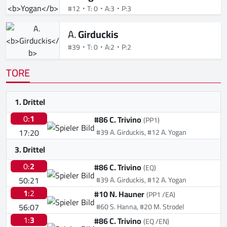
#12
T: 0
A:3
P:3
A.
Girduckis
#39
T: 0
A:2
P:2
TORE
1. Drittel
0:
1
#86 C. Trivino
(PP1)
17:20
#39 A. Girduckis, #12 A. Yogan
3. Drittel
0:
2
#86 C. Trivino
(EQ)
50:21
#39 A. Girduckis, #12 A. Yogan
1
:2
#10 N. Hauner
(PP1 /EA)
56:07
#60 S. Hanna, #20 M. Strodel
1:
3
#86 C. Trivino
(EQ /EN)