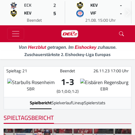
2
-
ECK
KEV
5
-
KEV
VIF
Beendet
21.08. 15:00 Uhr
Von
Herzblut
getragen. Im
Eishockey
zuhause.
Zuschauerstärkste 2. Eishockey-Liga Europas
Spieltag: 21
Beendet
26.11.23 17:00 Uhr
1
-
3
SBR
EBR
(0:1;0:0;1:2)
Spielbericht
Spielverlauf
Lineup
Spielerstats
SPIELTAGSBERICHT