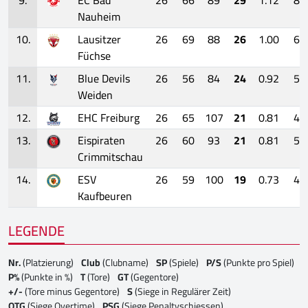
Nauheim
10.
Lausitzer
26
69
88
26
1.00
6
Füchse
11.
Blue Devils
26
56
84
24
0.92
5
Weiden
12.
EHC Freiburg
26
65
107
21
0.81
4
13.
Eispiraten
26
60
93
21
0.81
5
Crimmitschau
14.
ESV
26
59
100
19
0.73
4
Kaufbeuren
LEGENDE
Nr.
(Platzierung)
Club
(Clubname)
SP
(Spiele)
P/S
(Punkte pro Spiel)
P%
(Punkte in %)
T
(Tore)
GT
(Gegentore)
+/-
(Tore minus Gegentore)
S
(Siege in Regulärer Zeit)
OTG
(Siege Overtime)
PSG
(Siege Penaltyschiessen)