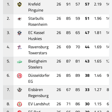
1.
Krefeld
26
91
57
57
2.19
14
Pinguine
2.
Starbulls
26
85
59
51
1.96
14
Rosenheim
3.
EC Kassel
26
85
65
47
1.81
14
Huskies
4.
Ravensburg
26
69
70
44
1.69
14
Towerstars
5.
Bietigheim
26
87
81
43
1.65
12
Steelers
6.
Düsseldorfer
26
85
89
38
1.46
9
EG
7.
Eisbären
26
67
85
33
1.27
8
Regensburg
8.
EV Landshut
26
71
86
30
1.15
6
9.
EC Bad
26
66
89
29
1.12
8