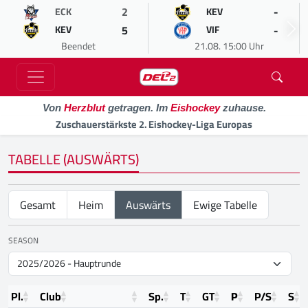
2
-
ECK
KEV
5
-
KEV
VIF
Beendet
21.08. 15:00 Uhr
Von
Herzblut
getragen. Im
Eishockey
zuhause.
Zuschauerstärkste 2. Eishockey-Liga Europas
TABELLE (AUSWÄRTS)
Gesamt
Heim
Auswärts
Ewige Tabelle
SEASON
Pl.
Club
Sp.
T
GT
P
P/S
S