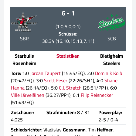
6 - 1
(1:0;5:0;0:1)
Schüsse:
SBR
SCB
38:34 (16:10,15:13,7:11)
Starbulls
Statistiken
Bietigheim
Rosenheim
Steelers
Tore:
1:0
Jordan Taupert
(15:45/EQ), 2:0
Dominik Kolb
(20:47/EQ), 3:0
Scott Feser
(22:26/SH1), 4:0
Shane
Hanna
(26:14/EQ), 5:0
C.J. Stretch
(28:51/PP1), 6:0
Ville Järveläinen
(36:27/PP1), 6:1
Filip Reisnecker
(51:49/EQ)
Zuschauer:
Strafminuten:
8 / 31
Powerplay:
4.025
2-5 / 0-4
Schiedsrichter:
Vladislav
Gossmann
, Tim
Heffner
,