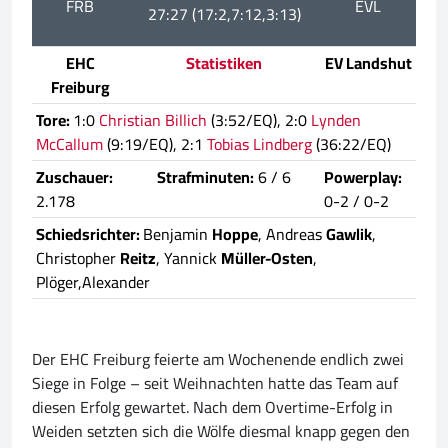
FRB
EVL
27:27 (17:2,7:12,3:13)
EHC
Statistiken
EV Landshut
Freiburg
Tore:
1:0
Christian Billich
(3:52/EQ), 2:0
Lynden
McCallum
(9:19/EQ), 2:1
Tobias Lindberg
(36:22/EQ)
Zuschauer:
Strafminuten:
6 / 6
Powerplay:
2.178
0-2 / 0-2
Schiedsrichter:
Benjamin
Hoppe
, Andreas
Gawlik
,
Christopher
Reitz
, Yannick
Müller-Osten
,
Plöger,Alexander
Der EHC Freiburg feierte am Wochenende endlich zwei
Siege in Folge – seit Weihnachten hatte das Team auf
diesen Erfolg gewartet. Nach dem Overtime-Erfolg in
Weiden setzten sich die Wölfe diesmal knapp gegen den