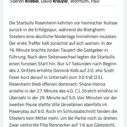
Soeren
Kriebel
, David
Kreuzer
, Wormuth, Paul
Die Starbulls Rosenheim kehrten vor heimischer Kulisse
zurück in die Erfolgsspur, während die Bietigheim
Steelers eine deutliche Niederlage hinnehmen mussten.
Der erste Treffer ließ zunächst auf sich warten: In der
16. Minute brachte Jordan Taupert die Gastgeber in
Führung. Nach dem Seitenwechsel legten die Starbulls
einen furiosen Start hin. Nur 47 Sekunden nach Beginn
des 2. Drittels erhöhte Dominik Kolb auf 2:0, ehe Scott
Feser kurz darauf in Unterzahl zum 3:0 traf (23.).
Rosenheim blieb offensiv dominant: Shane Hanna
erzielte in der 27. Minute das 4:0, C.J. Stretch erhöhte in
Überzahl in der 29. Minute auf 5:0. Vier Minuten vor der
zweiten Pause stellte Ville Järveläinen ebenfalls im
Powerplay auf 6:0. Auch im Schlussabschnitt fanden die
Steelers kein Mittel mehr, um die Partie noch zu drehen.
Zwar verkürzte Filip Reisnecker auf 1:6 aus Gästesicht,