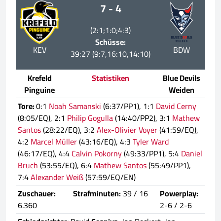
7 - 4
(2:1;1:0;4:3)
Schüsse:
KEV
BDW
39:27 (9:7,16:10,14:10)
Krefeld
Statistiken
Blue Devils
Pinguine
Weiden
Tore:
0:1
Noah Samanski
(6:37/PP1), 1:1
David Cerny
(8:05/EQ), 2:1
Philip Gogulla
(14:40/PP2), 3:1
Mathew
Santos
(28:22/EQ), 3:2
Alex-Olivier Voyer
(41:59/EQ),
4:2
Marcel Müller
(43:16/EQ), 4:3
Tyler Ward
(46:17/EQ), 4:4
Calvin Pokorny
(49:33/PP1), 5:4
Daniel
Bruch
(53:55/EQ), 6:4
Mathew Santos
(55:49/PP1),
7:4
Alexander Weiß
(57:59/EQ/EN)
Zuschauer:
Strafminuten:
39 / 16
Powerplay:
6.360
2-6 / 2-6