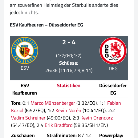
am souveränen Heimsieg der Starbulls änderte dies
jedoch nichts.
ESV Kaufbeuren – Düsseldorfer EG
2 - 4
(1:2;0:0;1:2)
Schüsse:
ESV
DEG
26:36 (11:16,7:9,8:11)
ESV
Statistiken
Düsseldorfer
Kaufbeuren
EG
Tore:
0:1
Marco Münzenberger
(3:32/EQ), 1:1
Fabian
Koziol
(6:52/EQ), 1:2
Kevin Norén
(10:41/EQ), 2:2
Vadim Schreiner
(49:00/EQ), 2:3
Kevin Orendorz
(54:47/EQ), 2:4
Erik Bradford
(58:35/SH1/EN)
Zuschauer:
Strafminuten:
8 / 12
Powerplay: