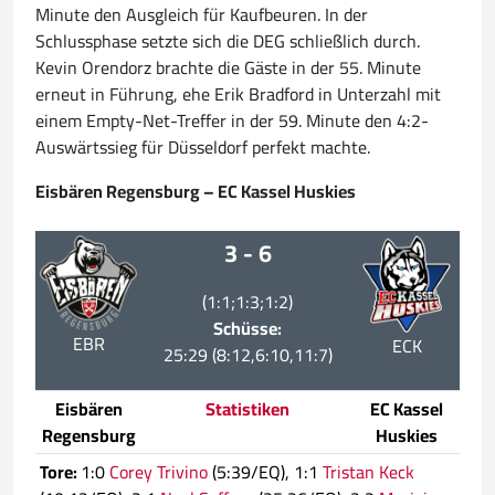
Minute den Ausgleich für Kaufbeuren. In der
Schlussphase setzte sich die DEG schließlich durch.
Kevin Orendorz brachte die Gäste in der 55. Minute
erneut in Führung, ehe Erik Bradford in Unterzahl mit
einem Empty-Net-Treffer in der 59. Minute den 4:2-
Auswärtssieg für Düsseldorf perfekt machte.
Eisbären Regensburg – EC Kassel Huskies
3 - 6
(1:1;1:3;1:2)
Schüsse:
EBR
ECK
25:29 (8:12,6:10,11:7)
Eisbären
Statistiken
EC Kassel
Regensburg
Huskies
Tore:
1:0
Corey Trivino
(5:39/EQ), 1:1
Tristan Keck