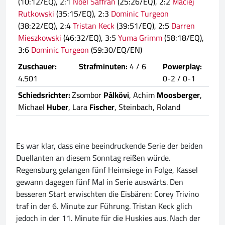
(10:12/EQ), 2:1
Noel Saffran
(25:26/EQ), 2:2
Maciej
Rutkowski
(35:15/EQ), 2:3
Dominic Turgeon
(38:22/EQ), 2:4
Tristan Keck
(39:51/EQ), 2:5
Darren
Mieszkowski
(46:32/EQ), 3:5
Yuma Grimm
(58:18/EQ),
3:6
Dominic Turgeon
(59:30/EQ/EN)
Zuschauer:
Strafminuten:
4 / 6
Powerplay:
4.501
0-2 / 0-1
Schiedsrichter:
Zsombor
Pálkövi
, Achim
Moosberger
,
Michael
Huber
, Lara
Fischer
, Steinbach, Roland
Es war klar, dass eine beeindruckende Serie der beiden
Duellanten an diesem Sonntag reißen würde.
Regensburg gelangen fünf Heimsiege in Folge, Kassel
gewann dagegen fünf Mal in Serie auswärts. Den
besseren Start erwischten die Eisbären: Corey Trivino
traf in der 6. Minute zur Führung. Tristan Keck glich
jedoch in der 11. Minute für die Huskies aus. Nach der