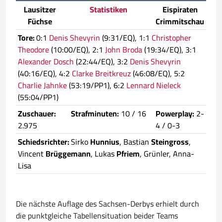
Lausitzer
Statistiken
Eispiraten
Füchse
Crimmitschau
Tore:
0:1
Denis Shevyrin
(9:31/EQ), 1:1
Christopher
Theodore
(10:00/EQ), 2:1
John Broda
(19:34/EQ), 3:1
Alexander Dosch
(22:44/EQ), 3:2
Denis Shevyrin
(40:16/EQ), 4:2
Clarke Breitkreuz
(46:08/EQ), 5:2
Charlie Jahnke
(53:19/PP1), 6:2
Lennard Nieleck
(55:04/PP1)
Zuschauer:
Strafminuten:
10 / 16
Powerplay:
2-
2.975
4 / 0-3
Schiedsrichter:
Sirko
Hunnius
, Bastian
Steingross
,
Vincent
Brüggemann
, Lukas
Pfriem
, Grünler, Anna-
Lisa
Die nächste Auflage des Sachsen-Derbys erhielt durch
die punktgleiche Tabellensituation beider Teams