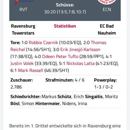
Schüsse:
RVT
ECN
30:20 (13:5,7:8,10:7)
Ravensburg
Statistiken
EC Bad
Towerstars
Nauheim
Tore:
1:0
Robbie Czarnik
(10:03/EQ), 2:0
Thomas
Reichel
(14:56/SH1), 3:0
Erik Jinesjö Karlsson
(17:38/EQ), 4:0
Odeen Peter Tufto
(28:59/PP1), 4:1
Justin Volek
(33:39/EQ), 5:1
Nickolas Latta
(41:23/EQ),
6:1
Mark Rassell
(46:39/SH1)
Zuschauer:
Strafminuten:
4 / 6
Powerplay:
2.786
1-3 / 0-2
Schiedsrichter:
Markus
Schütz
, Erich
Singaitis
, Moritz
Bösl
, Simon
Hintermeier
, Nidens, Irina
Bereits im 1. Drittel entwickelte sich in Ravensburg eine