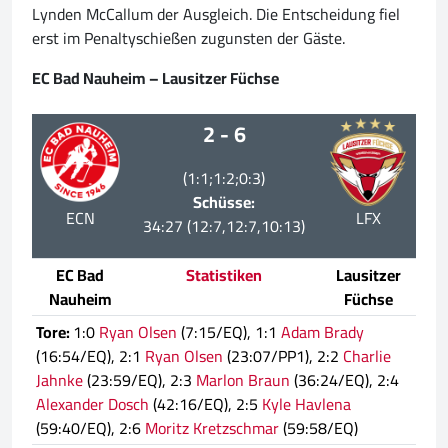
Lynden McCallum der Ausgleich. Die Entscheidung fiel
erst im Penaltyschießen zugunsten der Gäste.
EC Bad Nauheim – Lausitzer Füchse
2 - 6
(1:1;1:2;0:3)
Schüsse:
ECN
LFX
34:27 (12:7,12:7,10:13)
EC Bad
Statistiken
Lausitzer
Nauheim
Füchse
Tore:
1:0
Ryan Olsen
(7:15/EQ), 1:1
Adam Brady
(16:54/EQ), 2:1
Ryan Olsen
(23:07/PP1), 2:2
Charlie
Jahnke
(23:59/EQ), 2:3
Marlon Braun
(36:24/EQ), 2:4
Alexander Dosch
(42:16/EQ), 2:5
Kyle Havlena
(59:40/EQ), 2:6
Moritz Kretzschmar
(59:58/EQ)