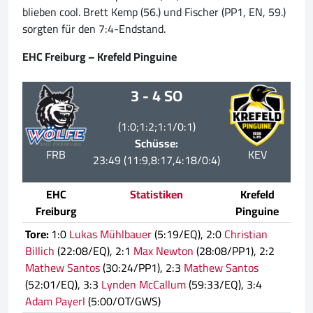
blieben cool. Brett Kemp (56.) und Fischer (PP1, EN, 59.)
sorgten für den 7:4-Endstand.
EHC Freiburg – Krefeld Pinguine
3 - 4 SO
(1:0;1:2;1:1/0:1)
Schüsse:
FRB
KEV
23:49 (11:9,8:17,4:18/0:4)
EHC
Statistiken
Krefeld
Freiburg
Pinguine
Tore:
1:0
Lukas Mühlbauer
(5:19/EQ), 2:0
Christian
Billich
(22:08/EQ), 2:1
Max Newton
(28:08/PP1), 2:2
Mathew Santos
(30:24/PP1), 2:3
Mathew Santos
(52:01/EQ), 3:3
Lynden McCallum
(59:33/EQ), 3:4
Adam Payerl
(5:00/OT/GWS)