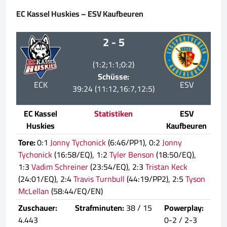
EC Kassel Huskies – ESV Kaufbeuren
2 - 5
(1:2;1:1;0:2)
Schüsse:
ECK
ESV
39:24 (11:12,16:7,12:5)
EC Kassel
Statistiken
ESV
Huskies
Kaufbeuren
Tore:
0:1
Jonny Tychonick
(6:46/PP1), 0:2
Jonny
Tychonick
(16:58/EQ), 1:2
Tyler Benson
(18:50/EQ),
1:3
Vadim Schreiner
(23:54/EQ), 2:3
Tristan Keck
(24:01/EQ), 2:4
Travis Turnbull
(44:19/PP2), 2:5
Tyson
McLellan
(58:44/EQ/EN)
Zuschauer:
Strafminuten:
38 / 15
Powerplay:
4.443
0-2 / 2-3