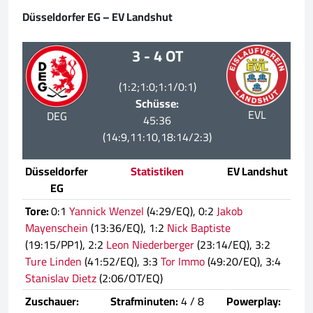
Düsseldorfer EG – EV Landshut
3 - 4 OT
(1:2;1:0;1:1/0:1)
Schüsse:
EVL
DEG
45:36
(14:9,11:10,18:14/2:3)
Düsseldorfer
Statistiken
EV Landshut
EG
Tore:
0:1
Yannick Wenzel
(4:29/EQ), 0:2
Jakob
Mayenschein
(13:36/EQ), 1:2
Nick Baptiste
(19:15/PP1), 2:2
Leon Niederberger
(23:14/EQ), 3:2
Ture Linden
(41:52/EQ), 3:3
Tor Immo
(49:20/EQ), 3:4
Stanislav Dietz
(2:06/OT/EQ)
Zuschauer:
Strafminuten:
4 / 8
Powerplay: