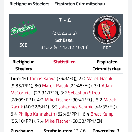
Bietigheim Steelers – Eispiraten Crimmitschau
7 - 4
(2:0;2:2;3:2)
Schüsse:
SCB
31:32 (9:7,12:12,10:13)
EPC
Bietigheim
Statistiken
Eispiraten
Steelers
Crimmitschau
Tore:
1:0
Tamás Kánya
(3:49/EQ), 2:0
Marek Racuk
(9:33/PP1), 3:0
Marek Racuk
(21:48/EQ), 3:1
Adam
McCormick
(27:31/PP2), 3:2
Sebastian Streu
(28:09/PP1), 4:2
Mike Fischer
(30:41/EQ), 5:2
Marek
Racuk
(40:32/SH1), 5:3
Johannes Schmid
(44:35/EQ),
5:4
Philipp Kuhnekath
(52:46/PP1), 6:4
Brett Kemp
(55:10/PP1), 7:4
Mike Fischer
(58:33/PP1/EN)
Zuschauer:
Strafminuten:
12 / 6
Powerplay:
3-