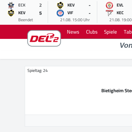
2
-
ECK
KEV
EVL
5
-
KEV
VIF
KEC
Beendet
21.08. 15:00 Uhr
21.08. 19:00
News
Clubs
Spiele
Tab
Vo
Spieltag: 24
Bietigheim Ste