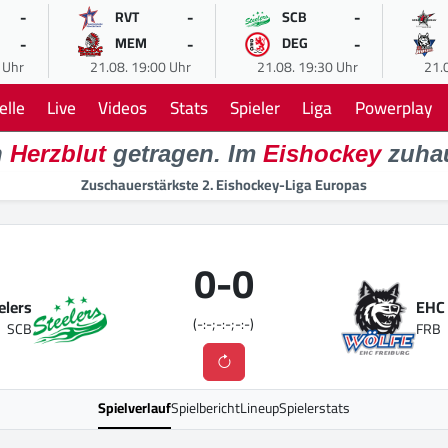
-
-
-
RVT
SCB
-
-
-
MEM
DEG
 Uhr
21.08. 19:00 Uhr
21.08. 19:30 Uhr
21.
elle
Live
Videos
Stats
Spieler
Liga
Powerplay
n
Herzblut
getragen. Im
Eishockey
zuha
Zuschauerstärkste 2. Eishockey-Liga Europas
0
-
0
elers
EHC 
(-:-;-:-;-:-)
SCB
FRB
Spielverlauf
Spielbericht
Lineup
Spielerstats