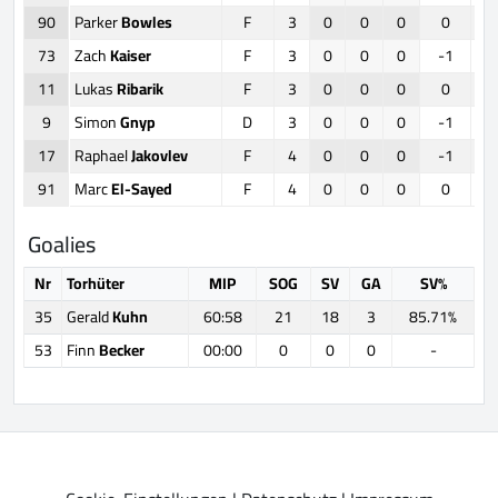
90
Parker
Bowles
F
3
0
0
0
0
73
Zach
Kaiser
F
3
0
0
0
-1
11
Lukas
Ribarik
F
3
0
0
0
0
9
Simon
Gnyp
D
3
0
0
0
-1
17
Raphael
Jakovlev
F
4
0
0
0
-1
91
Marc
El-Sayed
F
4
0
0
0
0
Goalies
Nr
Torhüter
MIP
SOG
SV
GA
SV%
35
Gerald
Kuhn
60:58
21
18
3
85.71%
53
Finn
Becker
00:00
0
0
0
-