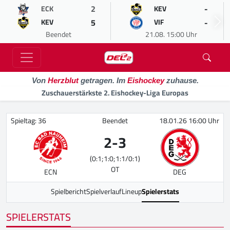
2
-
ECK
KEV
5
-
KEV
VIF
Beendet
21.08. 15:00 Uhr
Von
Herzblut
getragen. Im
Eishockey
zuhause.
Zuschauerstärkste 2. Eishockey-Liga Europas
Spieltag: 36
Beendet
18.01.26 16:00 Uhr
2
-
3
(0:1;1:0;1:1/0:1)
OT
ECN
DEG
Spielbericht
Spielverlauf
Lineup
Spielerstats
SPIELERSTATS