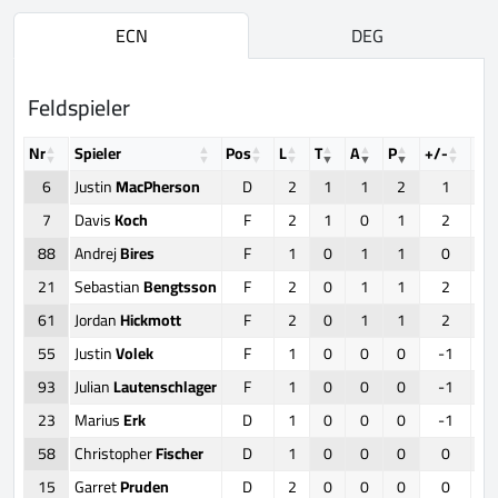
ECN
DEG
Feldspieler
Nr
Spieler
Pos
L
T
A
P
+/-
FO
6
Justin
MacPherson
D
2
1
1
2
1
7
Davis
Koch
F
2
1
0
1
2
88
Andrej
Bires
F
1
0
1
1
0
21
Sebastian
Bengtsson
F
2
0
1
1
2
61
Jordan
Hickmott
F
2
0
1
1
2
55
Justin
Volek
F
1
0
0
0
-1
93
Julian
Lautenschlager
F
1
0
0
0
-1
23
Marius
Erk
D
1
0
0
0
-1
58
Christopher
Fischer
D
1
0
0
0
0
15
Garret
Pruden
D
2
0
0
0
0