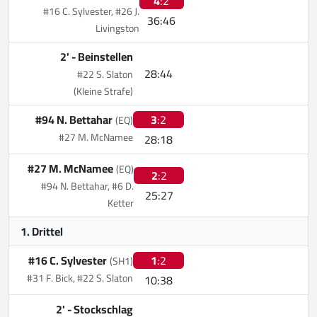
4
:2
#16 C. Sylvester, #26 J.
36:46
Livingston
2' -
Beinstellen
28:44
#22 S. Slaton
(Kleine Strafe)
#94 N. Bettahar
3
:2
(EQ)
#27 M. McNamee
28:18
#27 M. McNamee
(EQ)
2
:2
#94 N. Bettahar, #6 D.
25:27
Ketter
1. Drittel
#16 C. Sylvester
1
:2
(SH1)
#31 F. Bick, #22 S. Slaton
10:38
2' -
Stockschlag