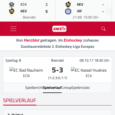
2
-
ECK
KEV
5
-
KEV
VIF
Beendet
21.08. 15:00 Uhr
Von
Herzblut
getragen. Im
Eishockey
zuhause.
Zuschauerstärkste 2. Eishockey-Liga Europas
Spieltag: 8
Beendet
08.10.17 18:30 Uhr
5
-
3
ECN
ECK
(1:2;3:0;1:1)
Spielbericht
Spielverlauf
Lineup
Spielerstats
SPIELVERLAUF
3. Drittel