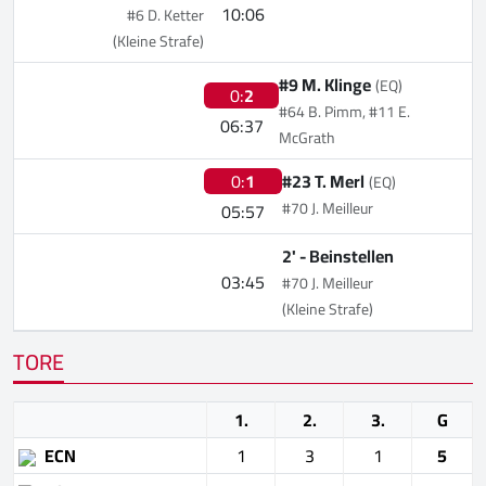
10:06
#6 D. Ketter
(Kleine Strafe)
#9 M. Klinge
(EQ)
0:
2
#64 B. Pimm, #11 E.
06:37
McGrath
0:
1
#23 T. Merl
(EQ)
#70 J. Meilleur
05:57
2' -
Beinstellen
03:45
#70 J. Meilleur
(Kleine Strafe)
TORE
1.
2.
3.
G
ECN
1
3
1
5