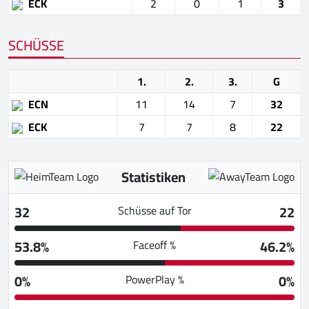
ECK
2
0
1
3
SCHÜSSE
1.
2.
3.
G
ECN
11
14
7
32
ECK
7
7
8
22
Statistiken
32
22
Schüsse auf Tor
53.8%
46.2%
Faceoff %
0%
0%
PowerPlay %