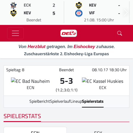
2
-
ECK
KEV
5
-
KEV
VIF
Beendet
21.08. 15:00 Uhr
Von
Herzblut
getragen. Im
Eishockey
zuhause.
Zuschauerstärkste 2. Eishockey-Liga Europas
Spieltag: 8
Beendet
08.10.17 18:30 Uhr
5
-
3
ECN
ECK
(1:2;3:0;1:1)
Spielbericht
Spielverlauf
Lineup
Spielerstats
SPIELERSTATS
ECN
ECK