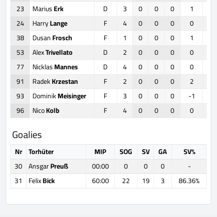
23
Marius
Erk
D
3
0
0
0
1
24
Harry
Lange
F
4
0
0
0
0
38
Dusan
Frosch
F
1
0
0
0
1
53
Alex
Trivellato
D
2
0
0
0
0
77
Nicklas
Mannes
D
4
0
0
0
0
91
Radek
Krzestan
F
2
0
0
0
2
93
Dominik
Meisinger
F
3
0
0
0
-1
96
Nico
Kolb
F
4
0
0
0
0
Goalies
Nr
Torhüter
MIP
SOG
SV
GA
SV%
30
Ansgar
Preuß
00:00
0
0
0
-
31
Felix
Bick
60:00
22
19
3
86.36%