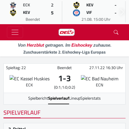
2
-
ECK
KEV
5
-
KEV
VIF
Beendet
21.08. 15:00 Uhr
Von
Herzblut
getragen. Im
Eishockey
zuhause.
Zuschauerstärkste 2. Eishockey-Liga Europas
Spieltag: 22
Beendet
27.11.22 16:30 Uhr
1
-
3
ECK
ECN
(0:1;1:0;0:2)
Spielbericht
Spielverlauf
Lineup
Spielerstats
SPIELVERLAUF
3. Drittel