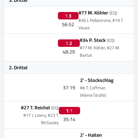
#77 M. Köhler
(EQ)
1:
3
#36 J. Pollastrone, #19 T.
56:52
Vause
#34 P. Steck
(EQ)
1:
2
#77 M. Köhler, #27 M.
48:29
Bartuli
2. Drittel
2' -
Stockschlag
37:19
#6 T. Coffman
(Kleine Strafe)
#27 T. Reichel
(EQ)
1
:1
#17 J. Lowry, #23 T.
35:14
McGauley
2' -
Halten