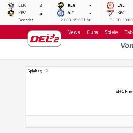
2
-
ECK
KEV
EVL
5
-
KEV
VIF
KEC
Beendet
21.08. 15:00 Uhr
21.08. 19:00
News
Clubs
Spiele
Tab
Vo
Spieltag: 19
EHC Fre