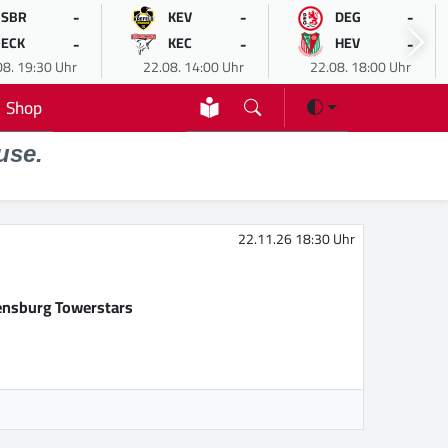
-
-
-
SBR
KEV
DEG
-
-
-
ECK
KEC
HEV
08. 19:30 Uhr
22.08. 14:00 Uhr
22.08. 18:00 Uhr
Shop
use.
22.11.26 18:30 Uhr
nsburg Towerstars