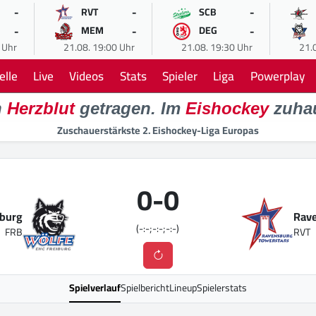
-
-
-
RVT
SCB
-
-
-
MEM
DEG
 Uhr
21.08. 19:00 Uhr
21.08. 19:30 Uhr
21.
elle
Live
Videos
Stats
Spieler
Liga
Powerplay
n
Herzblut
getragen. Im
Eishockey
zuha
Zuschauerstärkste 2. Eishockey-Liga Europas
0
-
0
iburg
Rave
(-:-;-:-;-:-)
FRB
RVT
Spielverlauf
Spielbericht
Lineup
Spielerstats