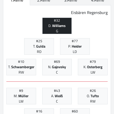
Eisbären Regensburg
#32
D.
Williams
G
#25
#77
T.
Gulda
P.
Heider
RD
LD
#10
#69
#79
T.
Schwamberger
N.
Gajovsky
K.
Osterberg
RW
C
LW
#9
#43
#26
M.
Müller
A.
Weiß
O.
Tufto
LW
C
RW
#16
#60