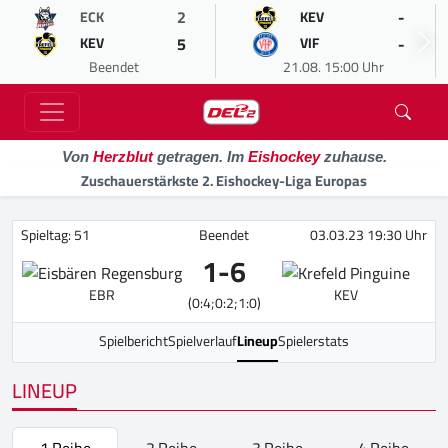
2
-
ECK
KEV
5
-
KEV
VIF
Beendet
21.08. 15:00 Uhr
Von
Herzblut
getragen. Im
Eishockey
zuhause.
Zuschauerstärkste 2. Eishockey-Liga Europas
Spieltag: 51
Beendet
03.03.23 19:30 Uhr
1
-
6
EBR
KEV
(0:4;0:2;1:0)
Spielbericht
Spielverlauf
Lineup
Spielerstats
LINEUP
1.Reihe
2.Reihe
3.Reihe
4.Reihe