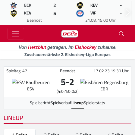
2
-
ECK
KEV
5
-
KEV
VIF
Beendet
21.08. 15:00 Uhr
Von
Herzblut
getragen. Im
Eishockey
zuhause.
Zuschauerstärkste 2. Eishockey-Liga Europas
Spieltag: 47
Beendet
17.02.23 19:30 Uhr
5
-
2
ESV
EBR
(4:0;1:0;0:2)
Spielbericht
Spielverlauf
Lineup
Spielerstats
LINEUP
1.Reihe
2.Reihe
3.Reihe
4.Reihe