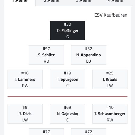
ESV Kaufbeuren
#30
D.
Fießinger
G
#97
#32
S.
Schütz
N.
Appendino
RD
LD
#10
#19
#25
J.
Lammers
T.
Spurgeon
J.
Krauß
RW
C
LW
#9
#69
#10
R.
Divis
N.
Gajovsky
T.
Schwamberger
LW
C
RW
#77
#72