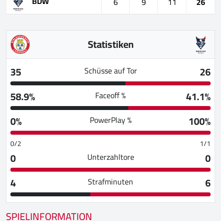
BDW
6
9
11
26
Statistiken
35
26
Schüsse auf Tor
58.9%
41.1%
Faceoff %
0%
100%
PowerPlay %
0/2
1/1
0
0
Unterzahltore
4
6
Strafminuten
SPIELINFORMATION