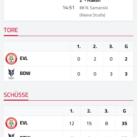
14:51
#8 N. Samanski
(Kleine Strafe)
TORE
1.
2.
3.
G
EVL
0
2
0
2
BDW
0
0
3
3
SCHÜSSE
1.
2.
3.
G
EVL
12
15
8
35