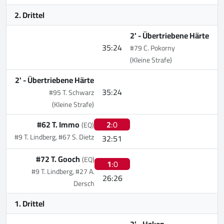
2. Drittel
2' -
Übertriebene Härte
35:24
#79 C. Pokorny
(Kleine Strafe)
2' -
Übertriebene Härte
35:24
#95 T. Schwarz
(Kleine Strafe)
#62 T. Immo
2
:0
(EQ)
#9 T. Lindberg, #67 S. Dietz
32:51
#72 T. Gooch
(EQ)
1
:0
#9 T. Lindberg, #27 A.
26:26
Dersch
1. Drittel
2' -
Haken