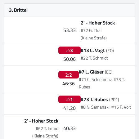
3. Drittel
2' -
Hoher Stock
53:33
#72 G. Thal
(Kleine Strafe)
2:
3
#13 C. Vogt
(EQ)
#22 T. Schmidt
50:06
#7 L. Gläser
(EQ)
2:
2
#71 C. Schiemenz, #73 T.
46:36
Rubes
2:
1
#73 T. Rubes
(PP1)
#8 N. Samanski, #15 F. Voit
41:20
2' -
Hoher Stock
40:33
#62 T. Immo
(Kleine Strafe)