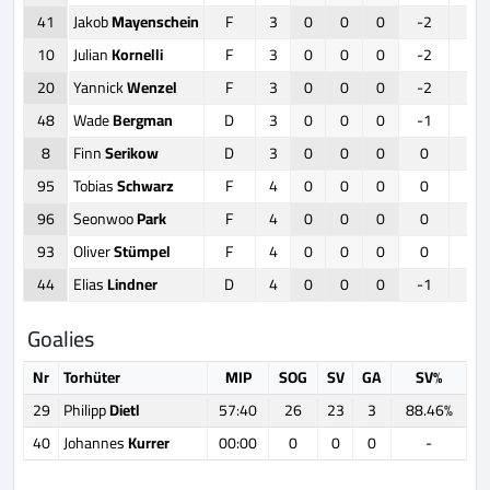
41
Jakob
Mayenschein
F
3
0
0
0
-2
0
10
Julian
Kornelli
F
3
0
0
0
-2
8
20
Yannick
Wenzel
F
3
0
0
0
-2
0
48
Wade
Bergman
D
3
0
0
0
-1
0
8
Finn
Serikow
D
3
0
0
0
0
0
95
Tobias
Schwarz
F
4
0
0
0
0
0
96
Seonwoo
Park
F
4
0
0
0
0
7
93
Oliver
Stümpel
F
4
0
0
0
0
0
44
Elias
Lindner
D
4
0
0
0
-1
0
Goalies
Nr
Torhüter
MIP
SOG
SV
GA
SV%
29
Philipp
Dietl
57:40
26
23
3
88.46%
40
Johannes
Kurrer
00:00
0
0
0
-