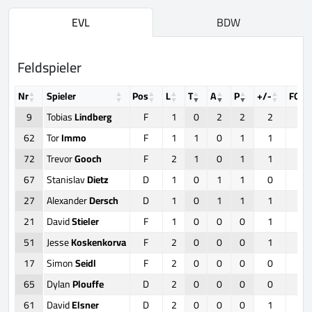
EVL
BDW
Feldspieler
Nr
Spieler
Pos
L
T
A
P
+/-
FOW
9
Tobias
Lindberg
F
1
0
2
2
2
0
62
Tor
Immo
F
1
1
0
1
1
0
72
Trevor
Gooch
F
2
1
0
1
1
0
67
Stanislav
Dietz
D
1
0
1
1
0
0
27
Alexander
Dersch
D
1
0
1
1
1
0
21
David
Stieler
F
1
0
0
0
1
10
51
Jesse
Koskenkorva
F
2
0
0
0
1
8
17
Simon
Seidl
F
2
0
0
0
0
0
65
Dylan
Plouffe
D
2
0
0
0
0
0
61
David
Elsner
D
2
0
0
0
1
0