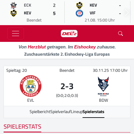
2
-
ECK
KEV
5
-
KEV
VIF
Beendet
21.08. 15:00 Uhr
Von
Herzblut
getragen. Im
Eishockey
zuhause.
Zuschauerstärkste 2. Eishockey-Liga Europas
Spieltag: 20
Beendet
30.11.25 17:00 Uhr
2
-
3
(0:0;2:0;0:3)
EVL
BDW
Spielbericht
Spielverlauf
Lineup
Spielerstats
SPIELERSTATS