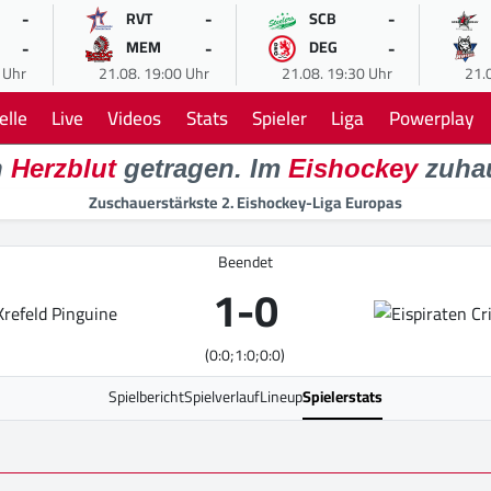
-
-
-
RVT
SCB
-
-
-
MEM
DEG
 Uhr
21.08. 19:00 Uhr
21.08. 19:30 Uhr
21.
elle
Live
Videos
Stats
Spieler
Liga
Powerplay
n
Herzblut
getragen. Im
Eishockey
zuha
Zuschauerstärkste 2. Eishockey-Liga Europas
Beendet
1
-
0
(0:0;1:0;0:0)
Spielbericht
Spielverlauf
Lineup
Spielerstats