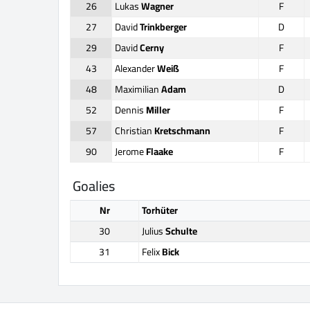
26
Lukas
Wagner
F
27
David
Trinkberger
D
29
David
Cerny
F
43
Alexander
Weiß
F
48
Maximilian
Adam
D
52
Dennis
Miller
F
57
Christian
Kretschmann
F
90
Jerome
Flaake
F
Goalies
Nr
Torhüter
30
Julius
Schulte
31
Felix
Bick