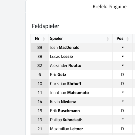
Krefeld Pinguine
Feldspieler
Nr
Spieler
Pos
89
Josh
MacDonald
F
38
Lucas
Lessio
F
82
Alexander
Ruuttu
F
6
Eric
Gotz
D
10
Christian
Ehrhoff
D
11
Jonathan
Matsumoto
F
14
Kevin
Niedenz
F
15
Erik
Buschmann
D
19
Philipp
Kuhnekath
F
21
Maximilian
Leitner
D