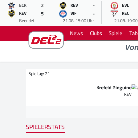
2
-
ECK
KEV
EVL
5
-
KEV
VIF
KEC
Beendet
21.08. 15:00 Uhr
21.08. 19:00
News
Clubs
Spiele
Tab
Vo
Spieltag: 21
Krefeld Pinguine
KEV
SPIELERSTATS