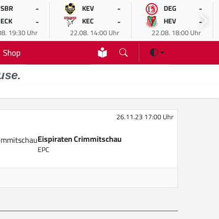
-
-
-
SBR
KEV
DEG
-
-
-
ECK
KEC
HEV
08. 19:30 Uhr
22.08. 14:00 Uhr
22.08. 18:00 Uhr
Shop
use.
26.11.23 17:00 Uhr
Eispiraten Crimmitschau
EPC