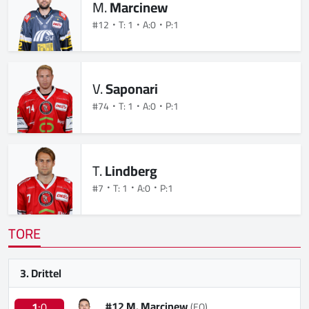
M.
Marcinew
#12
T: 1
A:0
P:1
V.
Saponari
#74
T: 1
A:0
P:1
T.
Lindberg
#7
T: 1
A:0
P:1
TORE
3. Drittel
#12 M. Marcinew
1
:0
(EQ)