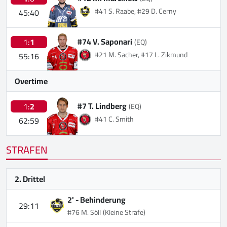
#41 S. Raabe, #29 D. Cerny
45:40
#74 V. Saponari
1:
1
(EQ)
#21 M. Sacher, #17 L. Zikmund
55:16
Overtime
#7 T. Lindberg
1:
2
(EQ)
#41 C. Smith
62:59
STRAFEN
2. Drittel
2' -
Behinderung
29:11
#76 M. Söll
(Kleine Strafe)