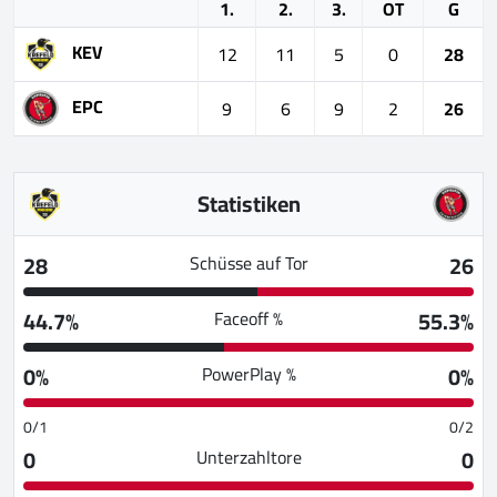
1.
2.
3.
OT
G
KEV
12
11
5
0
28
EPC
9
6
9
2
26
Statistiken
28
26
Schüsse auf Tor
44.7%
55.3%
Faceoff %
0%
0%
PowerPlay %
0/1
0/2
0
0
Unterzahltore