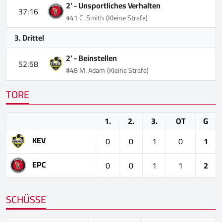
2' -
Unsportliches Verhalten
37:16
#41 C. Smith
(Kleine Strafe)
3. Drittel
2' -
Beinstellen
52:58
#48 M. Adam
(Kleine Strafe)
TORE
1.
2.
3.
OT
G
KEV
0
0
1
0
1
EPC
0
0
1
1
2
SCHÜSSE