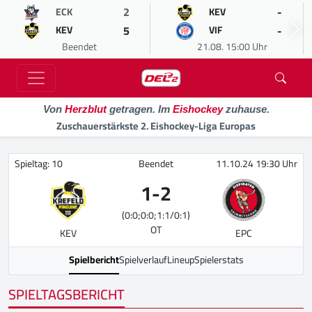
2
-
ECK
KEV
5
-
KEV
VIF
Beendet
21.08. 15:00 Uhr
Von
Herzblut
getragen. Im
Eishockey
zuhause.
Zuschauerstärkste 2. Eishockey-Liga Europas
Spieltag: 10
Beendet
11.10.24 19:30 Uhr
1
-
2
(0:0;0:0;1:1/0:1)
OT
KEV
EPC
Spielbericht
Spielverlauf
Lineup
Spielerstats
SPIELTAGSBERICHT