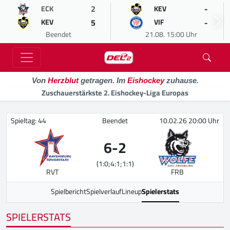
2
-
ECK
KEV
5
-
KEV
VIF
Beendet
21.08. 15:00 Uhr
Von
Herzblut
getragen. Im
Eishockey
zuhause.
Zuschauerstärkste 2. Eishockey-Liga Europas
Spieltag: 44
Beendet
10.02.26 20:00 Uhr
6
-
2
(1:0;4:1;1:1)
RVT
FRB
Spielbericht
Spielverlauf
Lineup
Spielerstats
SPIELERSTATS