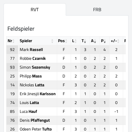
RVT
FRB
Feldspieler
Nr
Spieler
Pos
L
T
A
P
+/-
FO
92
Mark
Rassell
F
1
3
1
4
2
77
Robbie
Czarnik
F
1
0
2
2
1
1
93
Simon
Sezemsky
D
1
0
2
2
0
25
Philipp
Mass
D
2
0
2
2
2
14
Nickolas
Latta
F
3
0
2
2
0
19
Erik Jinesjö
Karlsson
F
1
1
0
1
0
74
Louis
Latta
F
2
1
0
1
0
85
Luca
Hauf
F
3
1
0
1
-1
76
Denis
Pfaffengut
D
1
0
1
1
1
26
Odeen Peter
Tufto
F
3
0
1
1
1
1