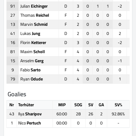
91
Julian
Eichinger
D
3
0
1
1
-2
27
Thomas
Reichel
F
2
0
0
0
0
13
Marvin
Schmid
F
2
0
0
0
0
41
Lukas
Jung
D
2
0
0
0
2
16
Florin
Ketterer
D
3
0
0
0
-2
81
Maxim
Scholl
F
4
0
0
0
0
15
Anselm
Gerg
F
4
0
0
0
-1
9
Fabio
Sarto
F
4
0
0
0
0
79
Ryan
Odude
D
4
0
0
0
1
Goalies
Nr
Torhüter
MIP
SOG
SV
GA
SV%
43
Ilya
Sharipov
60:00
28
26
2
92.86%
1
Nico
Pertuch
00:00
0
0
0
-