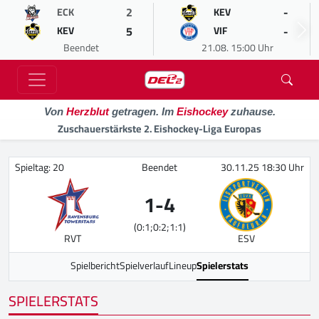
2
-
ECK
KEV
5
-
KEV
VIF
Beendet
21.08. 15:00 Uhr
Von
Herzblut
getragen. Im
Eishockey
zuhause.
Zuschauerstärkste 2. Eishockey-Liga Europas
Spieltag: 20
Beendet
30.11.25 18:30 Uhr
1
-
4
(0:1;0:2;1:1)
RVT
ESV
Spielbericht
Spielverlauf
Lineup
Spielerstats
SPIELERSTATS