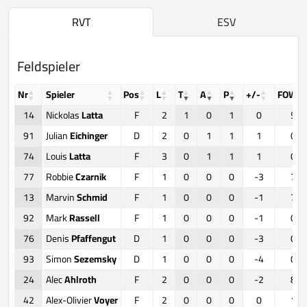
RVT
ESV
Feldspieler
Nr
Spieler
Pos
L
T
A
P
+/-
FOW
14
Nickolas
Latta
F
2
1
0
1
0
5
91
Julian
Eichinger
D
2
0
1
1
1
0
74
Louis
Latta
F
3
0
1
1
1
0
77
Robbie
Czarnik
F
1
0
0
0
-3
7
13
Marvin
Schmid
F
1
0
0
0
-1
7
92
Mark
Rassell
F
1
0
0
0
-1
0
76
Denis
Pfaffengut
D
1
0
0
0
-3
0
93
Simon
Sezemsky
D
1
0
0
0
-4
0
24
Alec
Ahlroth
F
2
0
0
0
-2
8
42
Alex-Olivier
Voyer
F
2
0
0
0
0
1