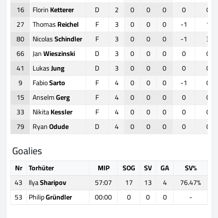
16
Florin
Ketterer
D
2
0
0
0
0
0
27
Thomas
Reichel
F
3
0
0
0
-1
1
80
Nicolas
Schindler
F
3
0
0
0
-1
3
66
Jan
Wieszinski
D
3
0
0
0
0
0
41
Lukas
Jung
D
3
0
0
0
0
0
9
Fabio
Sarto
F
4
0
0
0
-1
0
15
Anselm
Gerg
F
4
0
0
0
0
0
33
Nikita
Kessler
F
4
0
0
0
0
0
79
Ryan
Odude
D
4
0
0
0
0
0
Goalies
Nr
Torhüter
MIP
SOG
SV
GA
SV%
43
Ilya
Sharipov
57:07
17
13
4
76.47%
53
Philip
Gründler
00:00
0
0
0
-