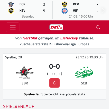
2
-
ECK
KEV
5
-
KEV
VIF
Beendet
21.08. 15:00 Uhr
Von
Herzblut
getragen. Im
Eishockey
zuhause.
Zuschauerstärkste 2. Eishockey-Liga Europas
Spieltag: 28
23.12.26 19:30 Uhr
0
-
0
(-:-;-:-;-:-)
SBR
SCB
Spielverlauf
Spielbericht
Lineup
Spielerstats
SPIELVERLAUF