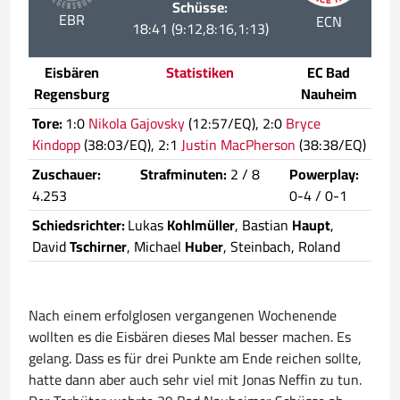
Schüsse:
EBR
ECN
18:41 (9:12,8:16,1:13)
Eisbären
Statistiken
EC Bad
Regensburg
Nauheim
Tore:
1:0
Nikola Gajovsky
(12:57/EQ), 2:0
Bryce
Kindopp
(38:03/EQ), 2:1
Justin MacPherson
(38:38/EQ)
Zuschauer:
Strafminuten:
2 / 8
Powerplay:
4.253
0-4 / 0-1
Schiedsrichter:
Lukas
Kohlmüller
, Bastian
Haupt
,
David
Tschirner
, Michael
Huber
, Steinbach, Roland
Nach einem erfolglosen vergangenen Wochenende
wollten es die Eisbären dieses Mal besser machen. Es
gelang. Dass es für drei Punkte am Ende reichen sollte,
hatte dann aber auch sehr viel mit Jonas Neffin zu tun.