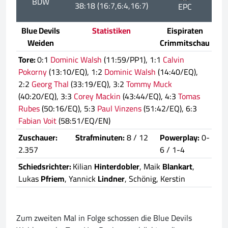
BDW
38:18 (16:7,6:4,16:7)
EPC
Blue Devils
Statistiken
Eispiraten
Weiden
Crimmitschau
Tore:
0:1
Dominic Walsh
(11:59/PP1), 1:1
Calvin
Pokorny
(13:10/EQ), 1:2
Dominic Walsh
(14:40/EQ),
2:2
Georg Thal
(33:19/EQ), 3:2
Tommy Muck
(40:20/EQ), 3:3
Corey Mackin
(43:44/EQ), 4:3
Tomas
Rubes
(50:16/EQ), 5:3
Paul Vinzens
(51:42/EQ), 6:3
Fabian Voit
(58:51/EQ/EN)
Zuschauer:
Strafminuten:
8 / 12
Powerplay:
0-
2.357
6 / 1-4
Schiedsrichter:
Kilian
Hinterdobler
, Maik
Blankart
,
Lukas
Pfriem
, Yannick
Lindner
, Schönig, Kerstin
Zum zweiten Mal in Folge schossen die Blue Devils