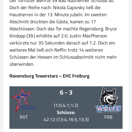
Der Torhüter wehrte 39 Bad Nauheimer Schüsse ab.
Doch der Reihe nach: Nikola Gajovsky ließ die
Hausherren in der 13. Minute jubeln. Im zweiten
Abschnitt drückten die Gäste, kamen zu 17
Abschlüssen. Doch das Tor machte Regensburg. Bryce
Kindopp (39.) erhöhte auf 2:0. Justin MacPherson
verkürzte nur 35 Sekunden danach auf 1:2. Doch ein
weiteres Mal ließ sich Neffin trotz 14 weiteren
Schüssen der Hessen im Schlussabschnitt nicht mehr
überwinden.
Ravensburg Towerstars – EHC Freiburg
6 - 3
(1:0;4:1;1:2)
Schüsse:
RVT
FRB
42:12 (13:4,16:5,13:3)