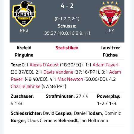
4 - 2
(0:1;2:0;2:1)
Schüsse:
KEV
LFX
35:27 (10:8,16:8,9:11)
Krefeld
Statistiken
Lausitzer
Pinguine
Füchse
Tore:
0:1
Alexis D`Aoust
(18:30/EQ), 1:1
Adam Payerl
(30:37/EQ), 2:1
Davis Vandane
(37:16/PP1), 3:1
Adam
Payerl
(48:40/EQ), 4:1
Max Newton
(50:06/EQ), 4:2
Charlie Jahnke
(57:48/PP1)
Zuschauer:
Strafminuten:
27 / 4
Powerplay:
5.133
1-2 / 1-3
Schiedsrichter:
David
Cespiva
, Daniel
Todam
, Dominic
Borger
, Claus Clemens
Behrendt
, Jan Holtmann