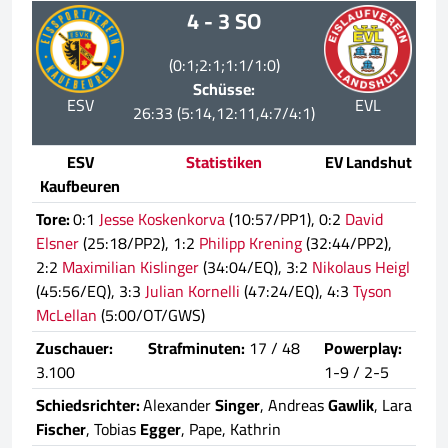
4 - 3 SO
(0:1;2:1;1:1/1:0)
Schüsse:
ESV
EVL
26:33 (5:14,12:11,4:7/4:1)
ESV
Statistiken
EV Landshut
Kaufbeuren
Tore:
0:1
Jesse Koskenkorva
(10:57/PP1), 0:2
David
Elsner
(25:18/PP2), 1:2
Philipp Krening
(32:44/PP2),
2:2
Maximilian Kislinger
(34:04/EQ), 3:2
Nikolaus Heigl
(45:56/EQ), 3:3
Julian Kornelli
(47:24/EQ), 4:3
Tyson
McLellan
(5:00/OT/GWS)
Zuschauer:
Strafminuten:
17 / 48
Powerplay:
3.100
1-9 / 2-5
Schiedsrichter:
Alexander
Singer
, Andreas
Gawlik
, Lara
Fischer
, Tobias
Egger
, Pape, Kathrin