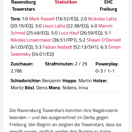
Ravensburg
Statistiken
EHC
Towerstars
Freiburg
Tore:
1:0
Mark Rassell
(16:52/EQ), 2:0
Nickolas Latta
(20:19/EQ), 3:0
Louis Latta
(22:38/EQ), 4:0
Marvin
Schmid
(25:49/EQ), 5:0
Luca Hauf
(26:59/EQ), 5:1
Nikolas Linsenmaier
(36:51/PP1), 5:2
Shawn O'Donnell
(41:05/EQ), 5:3
Fabian Ilestedt
(52:13/SH1), 6:3
Simon
Sezemsky
(54:01/EQ)
Zuschauer:
Strafminuten:
2 / 29
Powerplay:
2.786
0-3 / 1-1
Schiedsrichter:
Benjamin
Hoppe
, Martin
Holzer
,
Moritz
Bösl
, Denis
Menz
, Nidens, Irina
Die Ravensburg Towerstars konnten ihre Negativserie
beenden – und das ausgerechnet im Derby gegen
Freiburg. Von Beginn an zeigten die Towerstars, dass sie
gewillt waren, endlich wieder drei Punkte zu holen.