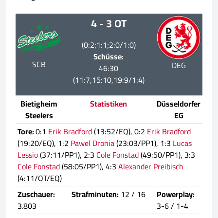
4 - 3 OT
(0:2;1:1;2:0/1:0)
Schüsse:
SCB
DEG
46:30
(11:7,15:10,19:9/1:4)
Bietigheim
Statistiken
Düsseldorfer
Steelers
EG
Tore:
0:1
Erik Bradford
(13:52/EQ), 0:2
Erik Bradford
(19:20/EQ), 1:2
Pawel Dronia
(23:03/PP1), 1:3
Lucas
Lessio
(37:11/PP1), 2:3
Cole Fonstad
(49:50/PP1), 3:3
Cole Fonstad
(58:05/PP1), 4:3
Alexander Preibisch
(4:11/OT/EQ)
Zuschauer:
Strafminuten:
12 / 16
Powerplay:
3.803
3-6 / 1-4