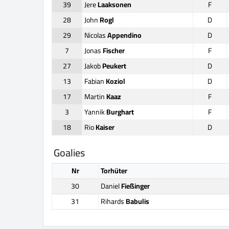
39
Jere
Laaksonen
F
28
John
Rogl
D
29
Nicolas
Appendino
D
7
Jonas
Fischer
F
27
Jakob
Peukert
D
13
Fabian
Koziol
D
17
Martin
Kaaz
F
3
Yannik
Burghart
F
18
Rio
Kaiser
D
Goalies
Nr
Torhüter
30
Daniel
Fießinger
31
Rihards
Babulis