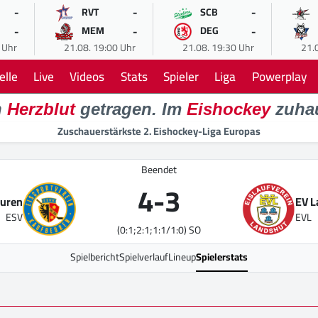
-
-
-
RVT
SCB
-
-
-
MEM
DEG
 Uhr
21.08. 19:00 Uhr
21.08. 19:30 Uhr
21.
elle
Live
Videos
Stats
Spieler
Liga
Powerplay
n
Herzblut
getragen. Im
Eishockey
zuha
Zuschauerstärkste 2. Eishockey-Liga Europas
Beendet
4
-
3
euren
EV 
ESV
EVL
(0:1;2:1;1:1/1:0) SO
Spielbericht
Spielverlauf
Lineup
Spielerstats