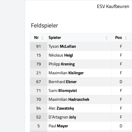
ESV Kaufbeuren
Feldspieler
Nr
Spieler
Pos
91
Tyson
McLellan
F
15
Nikolaus
Heigl
F
79
Philipp
Krening
F
21
Maximilian
Kislinger
F
67
Bernhard
Ebner
D
71
Sami
Blomqvist
F
70
Maximilian
Hadraschek
F
94
Alec
Zawatsky
F
52
D`Artagnan
Joly
F
5
Paul
Mayer
D