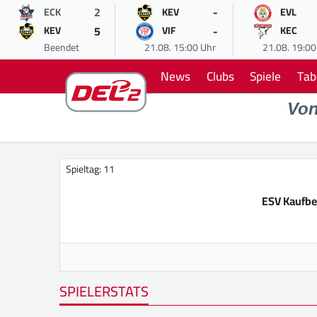
2
-
ECK
KEV
EVL
5
-
KEV
VIF
KEC
Beendet
21.08. 15:00 Uhr
21.08. 19:00
News
Clubs
Spiele
Tab
Vo
Spieltag: 11
ESV Kaufb
SPIELERSTATS