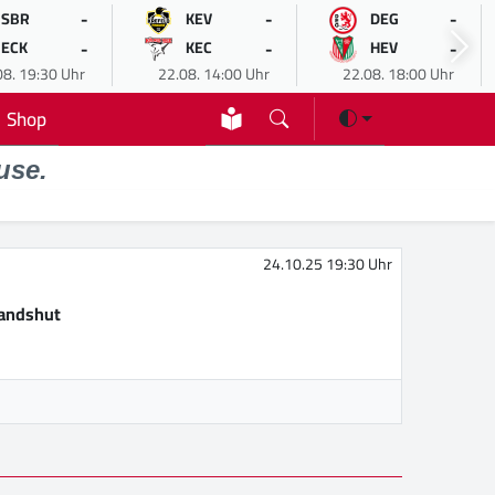
-
-
-
SBR
KEV
DEG
-
-
-
ECK
KEC
HEV
08. 19:30 Uhr
22.08. 14:00 Uhr
22.08. 18:00 Uhr
Shop
use.
24.10.25 19:30 Uhr
Landshut