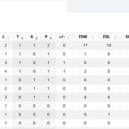
L
T
A
P
+/-
FOW
FOL
S
2
1
1
2
0
17
10
1
1
0
1
0
1
6
3
1
0
1
1
0
0
4
1
0
1
1
2
5
1
0
1
1
0
0
0
2
0
1
1
0
0
0
3
0
1
1
0
9
6
1
0
0
0
0
0
0
1
0
0
0
0
0
1
1
0
0
0
0
0
0