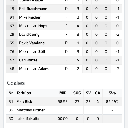
15
Erik
Buschmann
D
3
0
0
0
-1
91
Mike
Fischer
F
3
0
0
0
-1
67
Maximilian
Hops
F
4
0
0
0
0
29
David
Cerny
F
3
0
0
0
-2
55
Davis
Vandane
D
1
0
0
0
0
76
Maximilian
Söll
D
3
0
0
0
-1
47
Carl
Konze
F
4
0
0
0
-1
48
Maximilian
Adam
D
2
0
0
0
-3
Goalies
Nr
Torhüter
MIP
SOG
SV
GA
SV%
31
Felix
Bick
58:53
27
23
4
85.19%
35
Matthias
Bittner
-
30
Julius
Schulte
00:00
0
0
0
-