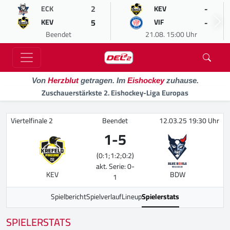
2
-
ECK
KEV
5
-
KEV
VIF
Beendet
21.08. 15:00 Uhr
Von
Herzblut
getragen. Im
Eishockey
zuhause.
Zuschauerstärkste 2. Eishockey-Liga Europas
Viertelfinale 2
Beendet
12.03.25 19:30 Uhr
1
-
5
(0:1;1:2;0:2)
akt. Serie: 0-
KEV
BDW
1
Spielbericht
Spielverlauf
Lineup
Spielerstats
SPIELERSTATS