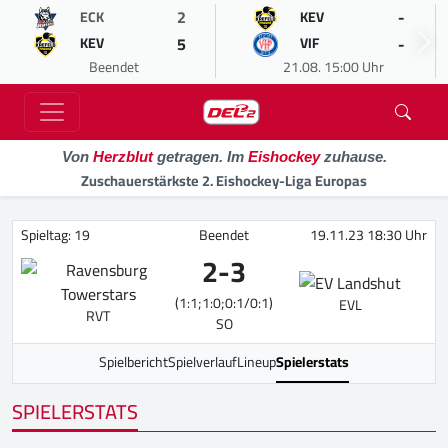
2
-
ECK
KEV
5
-
KEV
VIF
Beendet
21.08. 15:00 Uhr
Von
Herzblut
getragen. Im
Eishockey
zuhause.
Zuschauerstärkste 2. Eishockey-Liga Europas
Spieltag: 19
Beendet
19.11.23 18:30 Uhr
2
-
3
(1:1;1:0;0:1/0:1)
EVL
RVT
SO
Spielbericht
Spielverlauf
Lineup
Spielerstats
SPIELERSTATS