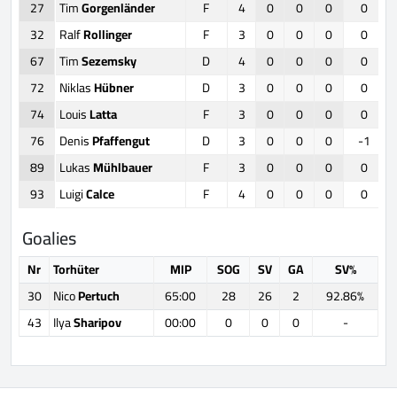
27
Tim
Gorgenländer
F
4
0
0
0
0
32
Ralf
Rollinger
F
3
0
0
0
0
67
Tim
Sezemsky
D
4
0
0
0
0
72
Niklas
Hübner
D
3
0
0
0
0
74
Louis
Latta
F
3
0
0
0
0
76
Denis
Pfaffengut
D
3
0
0
0
-1
89
Lukas
Mühlbauer
F
3
0
0
0
0
93
Luigi
Calce
F
4
0
0
0
0
Goalies
Nr
Torhüter
MIP
SOG
SV
GA
SV%
30
Nico
Pertuch
65:00
28
26
2
92.86%
43
Ilya
Sharipov
00:00
0
0
0
-