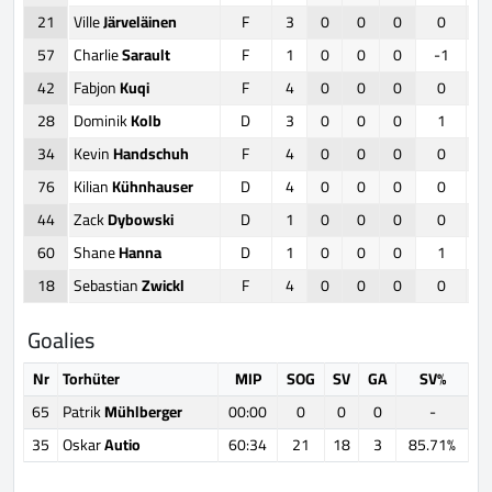
21
Ville
Järveläinen
F
3
0
0
0
0
57
Charlie
Sarault
F
1
0
0
0
-1
42
Fabjon
Kuqi
F
4
0
0
0
0
28
Dominik
Kolb
D
3
0
0
0
1
34
Kevin
Handschuh
F
4
0
0
0
0
76
Kilian
Kühnhauser
D
4
0
0
0
0
44
Zack
Dybowski
D
1
0
0
0
0
60
Shane
Hanna
D
1
0
0
0
1
18
Sebastian
Zwickl
F
4
0
0
0
0
Goalies
Nr
Torhüter
MIP
SOG
SV
GA
SV%
65
Patrik
Mühlberger
00:00
0
0
0
-
35
Oskar
Autio
60:34
21
18
3
85.71%