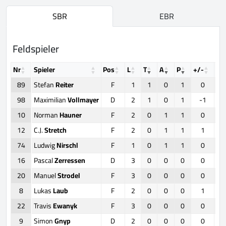
SBR
EBR
Feldspieler
Nr
Spieler
Pos
L
T
A
P
+/-
F
89
Stefan
Reiter
F
1
1
0
1
0
98
Maximilian
Vollmayer
D
2
1
0
1
-1
10
Norman
Hauner
F
2
0
1
1
0
12
C.J.
Stretch
F
2
0
1
1
1
74
Ludwig
Nirschl
F
1
0
1
1
0
16
Pascal
Zerressen
D
3
0
0
0
0
20
Manuel
Strodel
F
3
0
0
0
0
8
Lukas
Laub
F
2
0
0
0
1
22
Travis
Ewanyk
F
3
0
0
0
0
9
Simon
Gnyp
D
2
0
0
0
0