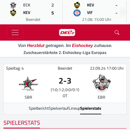
2
-
ECK
KEV
5
-
KEV
VIF
Beendet
21.08. 15:00 Uhr
Von
Herzblut
getragen. Im
Eishockey
zuhause.
Zuschauerstärkste 2. Eishockey-Liga Europas
Spieltag: 4
Beendet
22.09.24 17:00 Uhr
2
-
3
(1:0;1:2;0:0/0:1)
OT
SBR
EBR
Spielbericht
Spielverlauf
Lineup
Spielerstats
SPIELERSTATS