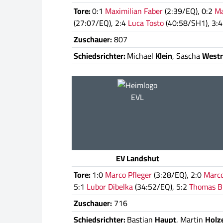
Tore:
0:1
Maximilian Faber
(2:39/EQ), 0:2
Ma
(27:07/EQ), 2:4
Luca Tosto
(40:58/SH1), 3:
Zuschauer:
807
Schiedsrichter:
Michael
Klein
, Sascha
Westr
EVL
EV Landshut
Tore:
1:0
Marco Pfleger
(3:28/EQ), 2:0
Marco
5:1
Lubor Dibelka
(34:52/EQ), 5:2
Thomas B
Zuschauer:
716
Schiedsrichter:
Bastian
Haupt
, Martin
Holz