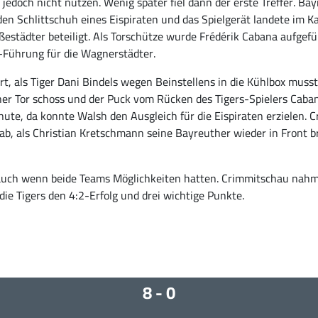
jedoch nicht nutzen. Wenig später fiel dann der erste Treffer. Ba
den Schlittschuh eines Eispiraten und das Spielgerät landete im K
ßestädter beteiligt. Als Torschütze wurde Frédérik Cabana aufgefü
e-Führung für die Wagnerstädter.
rt, als Tiger Dani Bindels wegen Beinstellens in die Kühlbox mus
ther Tor schoss und der Puck vom Rücken des Tigers-Spielers Cabana
Minute, da konnte Walsh den Ausgleich für die Eispiraten erzielen.
 ab, als Christian Kretschmann seine Bayreuther wieder in Front b
s, auch wenn beide Teams Möglichkeiten hatten. Crimmitschau nah
h die Tigers den 4:2-Erfolg und drei wichtige Punkte.
8 - 0