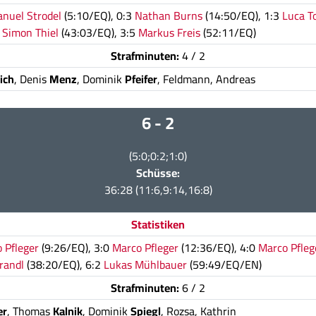
nuel Strodel
(5:10/EQ), 0:3
Nathan Burns
(14:50/EQ), 1:3
Luca T
4
Simon Thiel
(43:03/EQ), 3:5
Markus Freis
(52:11/EQ)
Strafminuten:
4 / 2
ich
, Denis
Menz
, Dominik
Pfeifer
, Feldmann, Andreas
6 - 2
(5:0;0:2;1:0)
Schüsse:
36:28 (11:6,9:14,16:8)
Statistiken
 Pfleger
(9:26/EQ), 3:0
Marco Pfleger
(12:36/EQ), 4:0
Marco Pfleg
randl
(38:20/EQ), 6:2
Lukas Mühlbauer
(59:49/EQ/EN)
Strafminuten:
6 / 2
er
, Thomas
Kalnik
, Dominik
Spiegl
, Rozsa, Kathrin