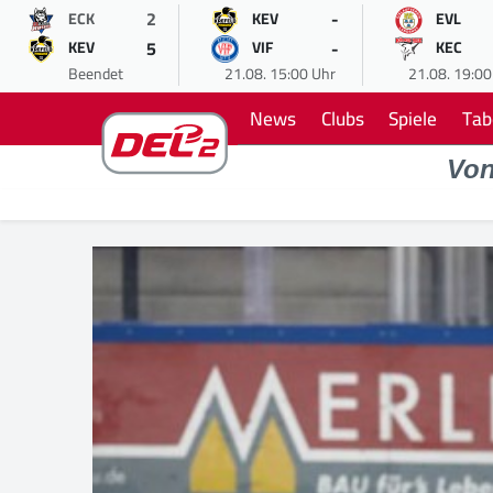
2
-
ECK
KEV
EVL
5
-
KEV
VIF
KEC
Beendet
21.08. 15:00 Uhr
21.08. 19:00
News
Clubs
Spiele
Tab
Vo