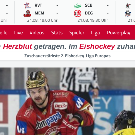
-
-
-
RVT
SCB
-
-
-
MEM
DEG
 Uhr
21.08. 19:00 Uhr
21.08. 19:30 Uhr
21.
elle
Live
Videos
Stats
Spieler
Liga
Powerplay
n
Herzblut
getragen. Im
Eishockey
zuha
Zuschauerstärkste 2. Eishockey-Liga Europas