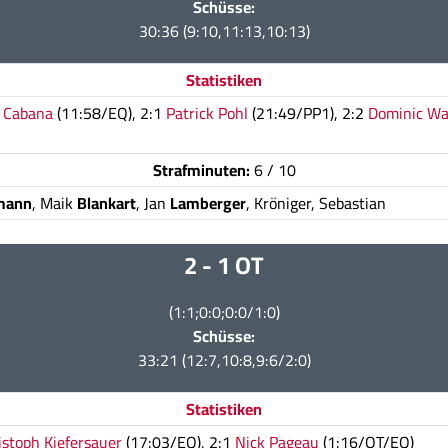
Schüsse:
30:36 (9:10,11:13,10:13)
Statistiken
k Cabana
(11:58/EQ), 2:1
Patrick Pohl
(21:49/PP1), 2:2
Dominic Wa
Strafminuten:
6 / 10
mann
, Maik
Blankart
, Jan
Lamberger
, Kröniger, Sebastian
2 - 1 OT
(1:1;0:0;0:0/1:0)
Schüsse:
33:21 (12:7,10:8,9:6/2:0)
Statistiken
istoph Kiefersauer
(17:03/EQ), 2:1
Nick Pageau
(1:16/OT/EQ)