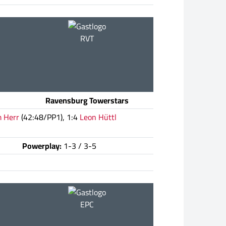
RVT
Ravensburg Towerstars
 Herr
(42:48/PP1), 1:4
Leon Hüttl
Powerplay:
1-3 / 3-5
EPC