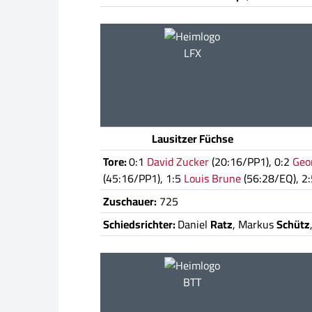
LFX
Lausitzer Füchse
Tore:
0:1
David Zucker
(20:16/PP1), 0:2
Geo
(45:16/PP1), 1:5
Louis Brune
(56:28/EQ), 2
Zuschauer:
725
Schiedsrichter:
Daniel
Ratz
, Markus
Schütz
BTT