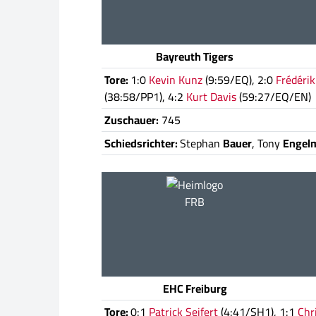
Bayreuth Tigers
Tore:
1:0
Kevin Kunz
(9:59/EQ), 2:0
Frédéri
(38:58/PP1), 4:2
Kurt Davis
(59:27/EQ/EN)
Zuschauer:
745
Schiedsrichter:
Stephan
Bauer
, Tony
Engel
FRB
EHC Freiburg
Tore:
0:1
Patrick Seifert
(4:41/SH1), 1:1
Chr