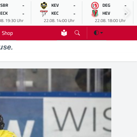
-
-
-
SBR
KEV
DEG
-
-
-
ECK
KEC
HEV
08. 19:30 Uhr
22.08. 14:00 Uhr
22.08. 18:00 Uhr
Shop
use.