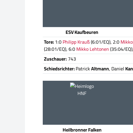
ESV Kaufbeuren
Tore:
1:0
Philipp Krauß
(6:01/EQ), 2:0
Mikko
(28:01/EQ), 6:0
Mikko Lehtonen
(35:04/EQ)
Zuschauer:
743
Schiedsrichter:
Patrick
Altmann
, Daniel
Kan
HNF
Heilbronner Falken