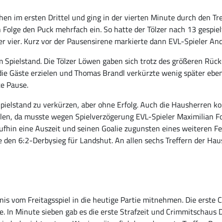
n im ersten Drittel und ging in der vierten Minute durch den Tref
Folge den Puck mehrfach ein. So hatte der Tölzer nach 13 gespielt
r vier. Kurz vor der Pausensirene markierte dann EVL-Spieler And
em Spielstand. Die Tölzer Löwen gaben sich trotz des größeren Rück
 die Gäste erzielen und Thomas Brandl verkürzte wenig später eben
te Pause.
Spielstand zu verkürzen, aber ohne Erfolg. Auch die Hausherren ko
elen, da musste wegen Spielverzögerung EVL-Spieler Maximilian Fo
hin eine Auszeit und seinen Goalie zugunsten eines weiteren Fe
den 6:2-Derbysieg für Landshut. An allen sechs Treffern der Hau
nis vom Freitagsspiel in die heutige Partie mitnehmen. Die erste
lle. In Minute sieben gab es die erste Strafzeit und Crimmitscha