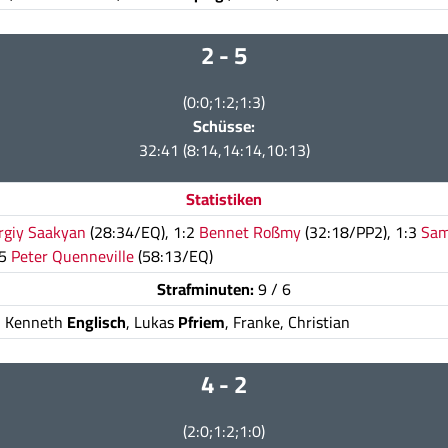
2 - 5
(0:0;1:2;1:3)
Schüsse:
32:41 (8:14,14:14,10:13)
Statistiken
rgiy Saakyan
(28:34/EQ), 1:2
Bennet Roßmy
(32:18/PP2), 1:3
Sam
:5
Peter Quenneville
(58:13/EQ)
Strafminuten:
9 / 6
, Kenneth
Englisch
, Lukas
Pfriem
, Franke, Christian
4 - 2
(2:0;1:2;1:0)