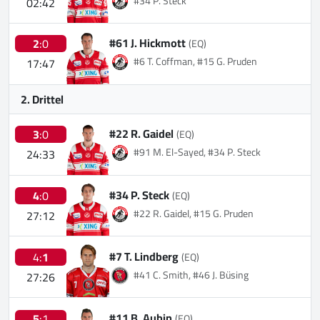
#34 P. Steck
02:42
#61 J. Hickmott
2
:0
(EQ)
#6 T. Coffman, #15 G. Pruden
17:47
2. Drittel
#22 R. Gaidel
3
:0
(EQ)
#91 M. El-Sayed, #34 P. Steck
24:33
#34 P. Steck
4
:0
(EQ)
#22 R. Gaidel, #15 G. Pruden
27:12
#7 T. Lindberg
4:
1
(EQ)
#41 C. Smith, #46 J. Büsing
27:26
#11 B. Aubin
5
:1
(EQ)