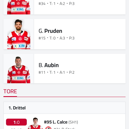
#34
T: 1
A:2
P:3
G.
Pruden
#15
T: 0
A:3
P:3
B.
Aubin
#11
T: 1
A:1
P:2
TORE
1. Drittel
#95 L. Calce
1
:0
(SH1)