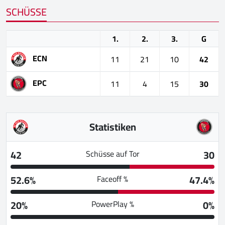
SCHÜSSE
1.
2.
3.
G
ECN
11
21
10
42
EPC
11
4
15
30
Statistiken
42
30
Schüsse auf Tor
52.6%
47.4%
Faceoff %
20%
0%
PowerPlay %