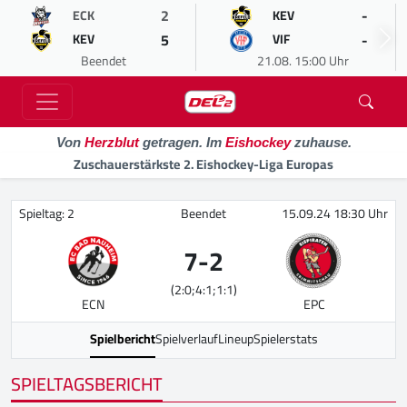
2
-
ECK
KEV
5
-
KEV
VIF
Beendet
21.08. 15:00 Uhr
Von
Herzblut
getragen. Im
Eishockey
zuhause.
Zuschauerstärkste 2. Eishockey-Liga Europas
Spieltag: 2
Beendet
15.09.24 18:30 Uhr
7
-
2
(2:0;4:1;1:1)
ECN
EPC
Spielbericht
Spielverlauf
Lineup
Spielerstats
SPIELTAGSBERICHT