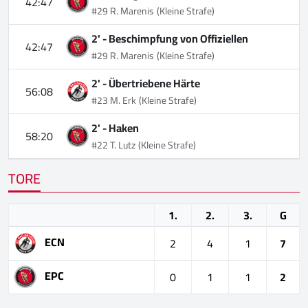
42:47
#29 R. Marenis
(Kleine Strafe)
2' -
Beschimpfung von Offiziellen
42:47
#29 R. Marenis
(Kleine Strafe)
2' -
Übertriebene Härte
56:08
#23 M. Erk
(Kleine Strafe)
2' -
Haken
58:20
#22 T. Lutz
(Kleine Strafe)
TORE
1.
2.
3.
G
ECN
2
4
1
7
EPC
0
1
1
2