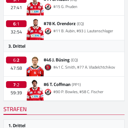
#15 G. Pruden
27:41
#78 K. Orendorz
6
:1
(EQ)
#11 B. Aubin, #93 J. Lautenschlager
32:54
3. Drittel
#46 J. Büsing
6:
2
(EQ)
#41 C. Smith, #77 A. Vladelchtchikov
47:58
#6 T. Coffman
7
:2
(PP1)
#90 P. Bowles, #58 C. Fischer
59:39
STRAFEN
1. Drittel