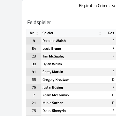
Eispiraten Crimmits
Feldspieler
Nr
Spieler
Pos
8
Dominic
Walsh
F
84
Louis
Brune
F
23
Tim
McGauley
F
88
Dylan
Wruck
F
81
Corey
Mackin
F
55
Gregory
Kreutzer
D
76
Justin
Büsing
F
7
Adam
McCormick
D
21
Mirko
Sacher
D
75
Denis
Shevyrin
F