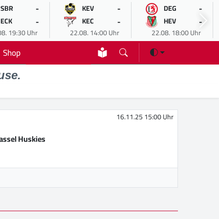
-
-
-
SBR
KEV
DEG
-
-
-
ECK
KEC
HEV
08. 19:30 Uhr
22.08. 14:00 Uhr
22.08. 18:00 Uhr
Shop
use.
16.11.25 15:00 Uhr
assel Huskies