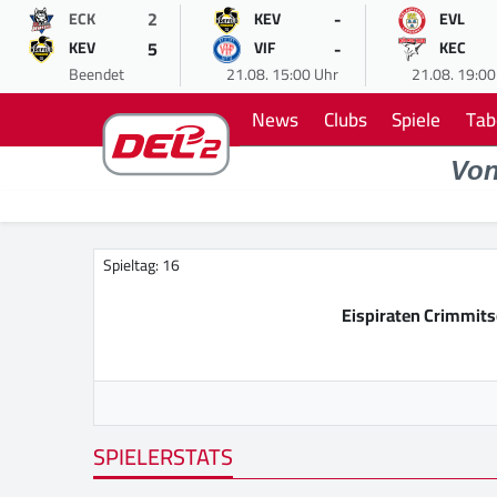
2
-
ECK
KEV
EVL
5
-
KEV
VIF
KEC
Beendet
21.08. 15:00 Uhr
21.08. 19:00
News
Clubs
Spiele
Tab
Vo
Spieltag: 16
Eispiraten Crimmit
SPIELERSTATS