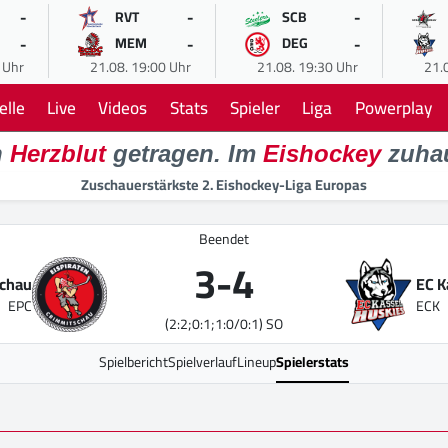
-
-
-
RVT
SCB
-
-
-
MEM
DEG
 Uhr
21.08. 19:00 Uhr
21.08. 19:30 Uhr
21.
elle
Live
Videos
Stats
Spieler
Liga
Powerplay
n
Herzblut
getragen. Im
Eishockey
zuha
Zuschauerstärkste 2. Eishockey-Liga Europas
Beendet
3
-
4
schau
EC K
EPC
ECK
(2:2;0:1;1:0/0:1) SO
Spielbericht
Spielverlauf
Lineup
Spielerstats