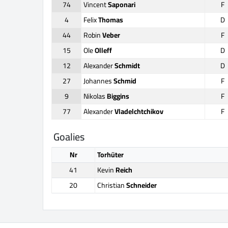
74
Vincent
Saponari
F
4
Felix
Thomas
D
44
Robin
Veber
F
15
Ole
Olleff
D
12
Alexander
Schmidt
D
27
Johannes
Schmid
F
9
Nikolas
Biggins
F
77
Alexander
Vladelchtchikov
F
Goalies
Nr
Torhüter
41
Kevin
Reich
20
Christian
Schneider