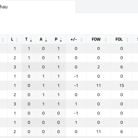
chau
L
T
A
P
+/-
FOW
FOL
1
1
0
1
0
0
0
2
1
0
1
0
0
0
3
1
0
1
0
2
6
1
0
1
1
-1
0
0
1
0
1
1
-1
11
15
2
0
1
1
0
0
0
3
0
1
1
1
0
0
1
0
0
0
-1
0
0
1
0
0
0
1
0
0
2
0
0
0
0
11
6