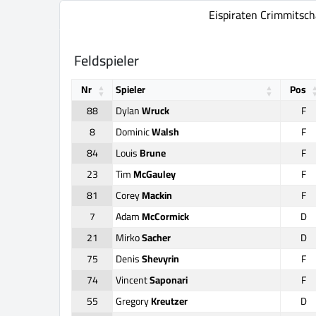
Eispiraten Crimmitsc
Feldspieler
Nr
Spieler
Pos
88
Dylan
Wruck
F
8
Dominic
Walsh
F
84
Louis
Brune
F
23
Tim
McGauley
F
81
Corey
Mackin
F
7
Adam
McCormick
D
21
Mirko
Sacher
D
75
Denis
Shevyrin
F
74
Vincent
Saponari
F
55
Gregory
Kreutzer
D