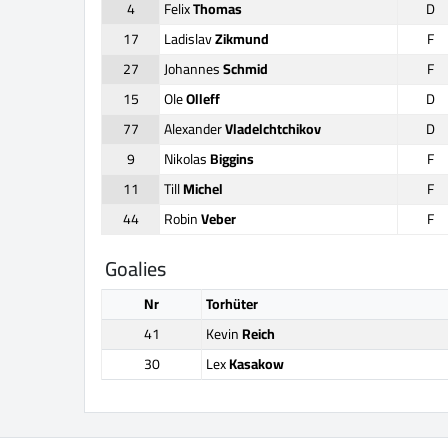
4
Felix
Thomas
D
17
Ladislav
Zikmund
F
27
Johannes
Schmid
F
15
Ole
Olleff
D
77
Alexander
Vladelchtchikov
D
9
Nikolas
Biggins
F
11
Till
Michel
F
44
Robin
Veber
F
Goalies
Nr
Torhüter
41
Kevin
Reich
30
Lex
Kasakow