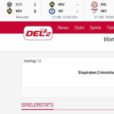
2
-
ECK
KEV
EVL
5
-
KEV
VIF
KEC
Beendet
21.08. 15:00 Uhr
21.08. 19:00
News
Clubs
Spiele
Tab
Vo
Spieltag: 12
Eispiraten Crimmit
SPIELERSTATS