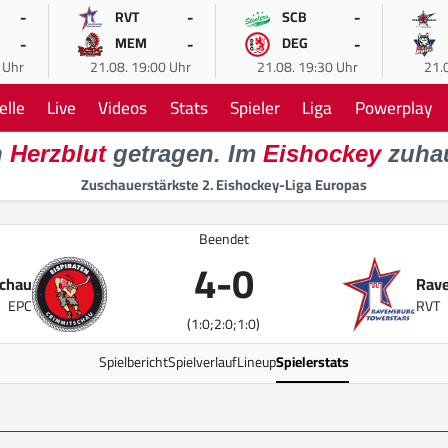
-
-
-
RVT
SCB
-
-
-
MEM
DEG
 Uhr
21.08. 19:00 Uhr
21.08. 19:30 Uhr
21.
elle
Live
Videos
Stats
Spieler
Liga
Powerplay
n
Herzblut
getragen. Im
Eishockey
zuha
Zuschauerstärkste 2. Eishockey-Liga Europas
Beendet
4
-
0
schau
Rave
EPC
RVT
(1:0;2:0;1:0)
Spielbericht
Spielverlauf
Lineup
Spielerstats