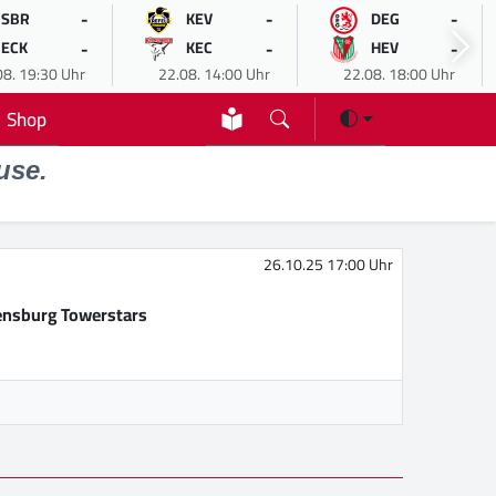
-
-
-
SBR
KEV
DEG
-
-
-
ECK
KEC
HEV
08. 19:30 Uhr
22.08. 14:00 Uhr
22.08. 18:00 Uhr
Shop
use.
26.10.25 17:00 Uhr
nsburg Towerstars