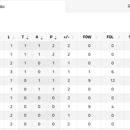
hau
R
L
T
A
P
+/-
FOW
FOL
1
1
1
2
2
0
0
1
1
1
2
2
0
0
2
1
0
1
1
0
0
3
1
0
1
1
1
6
1
0
1
1
2
9
12
1
0
1
1
2
0
0
1
0
0
0
2
0
0
2
0
0
0
1
9
4
2
0
0
0
1
0
0
2
0
0
0
2
0
0