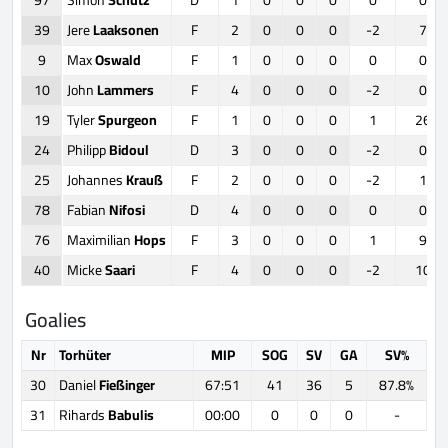
39
Jere
Laaksonen
F
2
0
0
0
-2
7
9
Max
Oswald
F
1
0
0
0
0
0
10
John
Lammers
F
4
0
0
0
-2
0
19
Tyler
Spurgeon
F
1
0
0
0
1
26
24
Philipp
Bidoul
D
3
0
0
0
-2
0
25
Johannes
Krauß
F
2
0
0
0
-2
1
78
Fabian
Nifosi
D
4
0
0
0
0
0
76
Maximilian
Hops
F
3
0
0
0
1
9
40
Micke
Saari
F
4
0
0
0
-2
10
Goalies
Nr
Torhüter
MIP
SOG
SV
GA
SV%
30
Daniel
Fießinger
67:51
41
36
5
87.8%
31
Rihards
Babulis
00:00
0
0
0
-