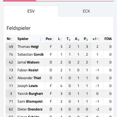
ESV
ECK
Feldspieler
Nr
Spieler
Pos
L
T
A
P
+/-
FOW
49
Thomas
Heigl
F
3
2
1
3
2
0
74
Sebastian
Gorcik
F
1
1
1
2
1
0
42
Jamal
Watson
D
2
0
2
2
1
0
13
Fabian
Koziol
D
2
1
0
1
-1
0
47
Alexander
Thiel
D
1
0
1
1
0
0
11
Joseph
Lewis
F
4
0
1
1
-1
0
3
Yannik
Burghart
F
3
0
1
1
0
0
71
Sami
Blomqvist
F
2
0
1
1
-1
0
62
Dieter
Orendorz
D
3
0
0
0
-2
0
97
Simon
Schütz
D
1
0
0
0
0
0