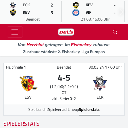
2
-
ECK
KEV
5
-
KEV
VIF
Beendet
21.08. 15:00 Uhr
Von
Herzblut
getragen. Im
Eishockey
zuhause.
Zuschauerstärkste 2. Eishockey-Liga Europas
Halbfinale 1
Beendet
30.03.24 17:00 Uhr
4
-
5
(1:2;1:0;2:2/0:1)
OT
ESV
ECK
akt. Serie: 0-2
Spielbericht
Spielverlauf
Lineup
Spielerstats
SPIELERSTATS