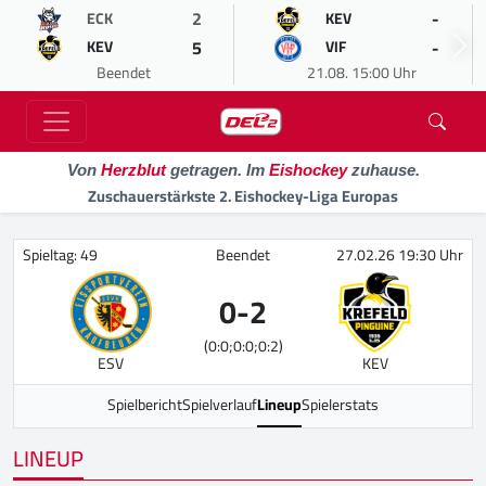
2
-
ECK
KEV
5
-
KEV
VIF
Beendet
21.08. 15:00 Uhr
Von
Herzblut
getragen. Im
Eishockey
zuhause.
Zuschauerstärkste 2. Eishockey-Liga Europas
Spieltag: 49
Beendet
27.02.26 19:30 Uhr
0
-
2
(0:0;0:0;0:2)
ESV
KEV
Spielbericht
Spielverlauf
Lineup
Spielerstats
LINEUP