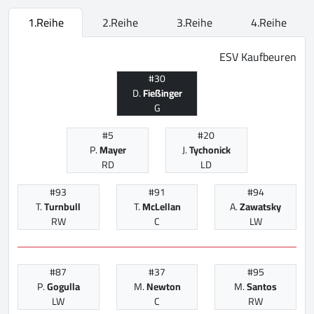
1.Reihe
2.Reihe
3.Reihe
4.Reihe
ESV Kaufbeuren
#30
D.
Fießinger
G
#5
#20
P.
Mayer
J.
Tychonick
RD
LD
#93
#91
#94
T.
Turnbull
T.
McLellan
A.
Zawatsky
RW
C
LW
#87
#37
#95
P.
Gogulla
M.
Newton
M.
Santos
LW
C
RW