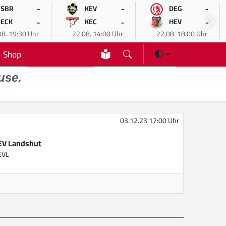
-
-
-
SBR
KEV
DEG
-
-
-
ECK
KEC
HEV
08. 19:30 Uhr
22.08. 14:00 Uhr
22.08. 18:00 Uhr
Shop
use.
03.12.23 17:00 Uhr
EV Landshut
EVL