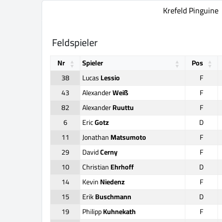
Krefeld Pinguine
Feldspieler
Nr
Spieler
Pos
38
Lucas
Lessio
F
43
Alexander
Weiß
F
82
Alexander
Ruuttu
F
6
Eric
Gotz
D
11
Jonathan
Matsumoto
F
29
David
Cerny
F
10
Christian
Ehrhoff
D
14
Kevin
Niedenz
F
15
Erik
Buschmann
D
19
Philipp
Kuhnekath
F