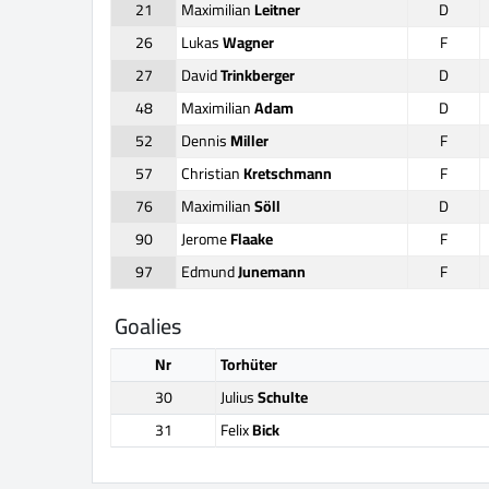
21
Maximilian
Leitner
D
26
Lukas
Wagner
F
27
David
Trinkberger
D
48
Maximilian
Adam
D
52
Dennis
Miller
F
57
Christian
Kretschmann
F
76
Maximilian
Söll
D
90
Jerome
Flaake
F
97
Edmund
Junemann
F
Goalies
Nr
Torhüter
30
Julius
Schulte
31
Felix
Bick