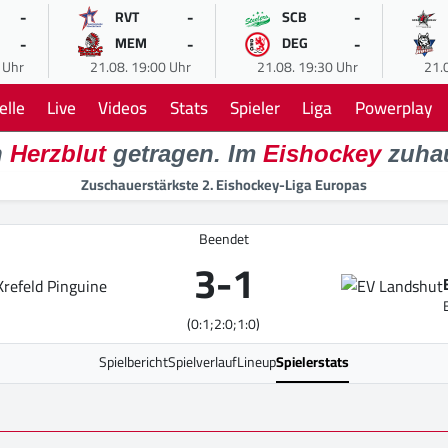
-
-
-
RVT
SCB
-
-
-
MEM
DEG
 Uhr
21.08. 19:00 Uhr
21.08. 19:30 Uhr
21.
elle
Live
Videos
Stats
Spieler
Liga
Powerplay
n
Herzblut
getragen. Im
Eishockey
zuha
Zuschauerstärkste 2. Eishockey-Liga Europas
Beendet
3
-
1
(0:1;2:0;1:0)
Spielbericht
Spielverlauf
Lineup
Spielerstats