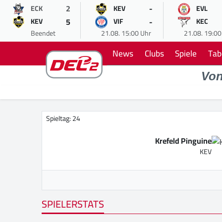
2
-
ECK
KEV
EVL
5
-
KEV
VIF
KEC
Beendet
21.08. 15:00 Uhr
21.08. 19:00
News
Clubs
Spiele
Tab
Vo
Spieltag: 24
Krefeld Pinguine
KEV
SPIELERSTATS