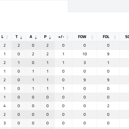
L
T
A
P
+/-
FOW
FOL
S
2
2
0
2
0
0
0
1
0
2
2
1
10
9
2
1
0
1
1
3
1
1
0
1
1
0
0
0
2
0
1
1
0
9
9
1
0
1
1
1
0
0
1
0
0
0
0
0
0
4
0
0
0
0
0
2
2
0
0
0
0
0
0
3
0
0
0
0
0
0