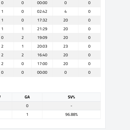
0
0
00:00
0
0
1
0
02:42
4
0
1
0
17:32
20
0
1
1
21:29
20
0
0
2
19:09
20
0
2
1
20:03
23
0
2
2
16:40
20
0
2
0
17:00
20
0
0
0
00:00
0
0
V
GA
SV%
0
-
1
1
96.88%