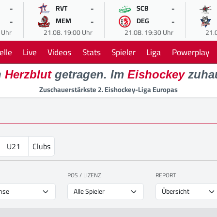
-
-
-
RVT
SCB
-
-
-
MEM
DEG
 Uhr
21.08. 19:00 Uhr
21.08. 19:30 Uhr
21.
elle
Live
Videos
Stats
Spieler
Liga
Powerplay
n
Herzblut
getragen. Im
Eishockey
zuha
Zuschauerstärkste 2. Eishockey-Liga Europas
U21
Clubs
POS / LIZENZ
REPORT