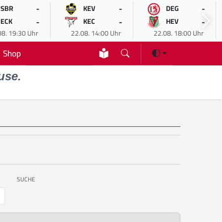
-
-
-
SBR
KEV
DEG
-
-
-
ECK
KEC
HEV
08. 19:30 Uhr
22.08. 14:00 Uhr
22.08. 18:00 Uhr
Shop
use.
SUCHE