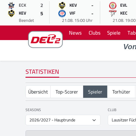
2
-
ECK
KEV
EVL
5
-
KEV
VIF
KEC
Beendet
21.08. 15:00 Uhr
21.08. 19:00
News
Clubs
Spiele
Tab
Vo
STATISTIKEN
Übersicht
Top-Scorer
Spieler
Torhüter
SEASONS
CLUB