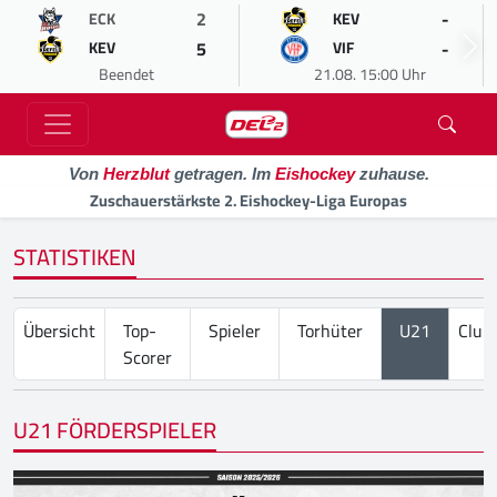
2
-
ECK
KEV
5
-
KEV
VIF
Beendet
21.08. 15:00 Uhr
Von
Herzblut
getragen. Im
Eishockey
zuhause.
Zuschauerstärkste 2. Eishockey-Liga Europas
STATISTIKEN
Übersicht
Top-
Spieler
Torhüter
U21
Club
Scorer
U21 FÖRDERSPIELER