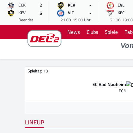
2
-
ECK
KEV
EVL
5
-
KEV
VIF
KEC
Beendet
21.08. 15:00 Uhr
21.08. 19:00
News
Clubs
Spiele
Tab
Vo
Spieltag: 13
EC Bad Nauheim
ECN
LINEUP