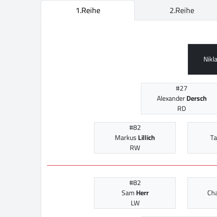
1.Reihe
2.Reihe
Nikl
#27
Alexander
Dersch
RD
#82
Markus
Lillich
Ta
RW
#82
Sam
Herr
Cha
LW