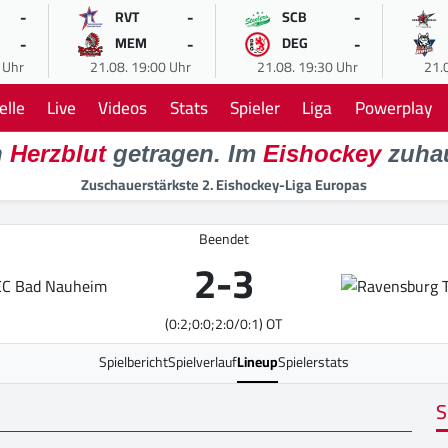
-
-
-
RVT
SCB
-
-
-
MEM
DEG
 Uhr
21.08. 19:00 Uhr
21.08. 19:30 Uhr
21.
elle
Live
Videos
Stats
Spieler
Liga
Powerplay
n
Herzblut
getragen. Im
Eishockey
zuha
Zuschauerstärkste 2. Eishockey-Liga Europas
Beendet
2
-
3
(0:2;0:0;2:0/0:1) OT
Spielbericht
Spielverlauf
Lineup
Spielerstats
S