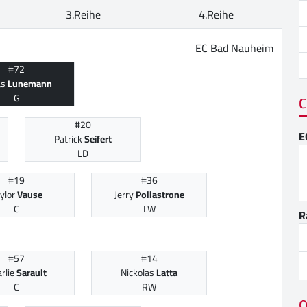
3.Reihe
4.Reihe
EC Bad Nauheim
#72
as
Lunemann
G
C
#20
E
Patrick
Seifert
LD
#19
#36
ylor
Vause
Jerry
Pollastrone
C
LW
R
#57
#14
rlie
Sarault
Nickolas
Latta
C
RW
O