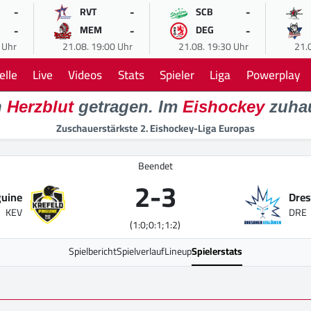
-
-
-
RVT
SCB
-
-
-
MEM
DEG
 Uhr
21.08. 19:00 Uhr
21.08. 19:30 Uhr
21.
elle
Live
Videos
Stats
Spieler
Liga
Powerplay
n
Herzblut
getragen. Im
Eishockey
zuha
Zuschauerstärkste 2. Eishockey-Liga Europas
Beendet
2
-
3
guine
Dres
KEV
DRE
(1:0;0:1;1:2)
Spielbericht
Spielverlauf
Lineup
Spielerstats