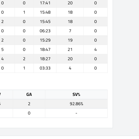
0
0
17:41
20
0
0
1
15:48
18
0
2
0
15:45
18
0
0
0
06:23
7
0
2
0
15:29
19
0
5
0
18:47
21
4
4
2
18:27
20
0
0
1
03:33
4
0
V
GA
SV%
6
2
92.86%
0
-