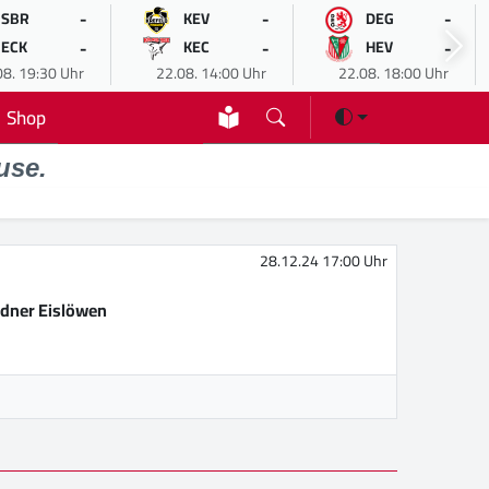
-
-
-
SBR
KEV
DEG
-
-
-
ECK
KEC
HEV
08. 19:30 Uhr
22.08. 14:00 Uhr
22.08. 18:00 Uhr
Shop
use.
28.12.24 17:00 Uhr
dner Eislöwen