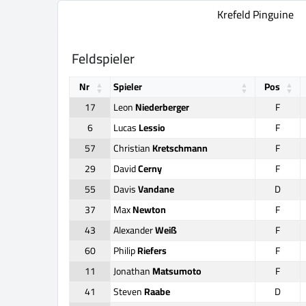
Krefeld Pinguine
Feldspieler
Nr
Spieler
Pos
17
Leon
Niederberger
F
6
Lucas
Lessio
F
57
Christian
Kretschmann
F
29
David
Cerny
F
55
Davis
Vandane
D
37
Max
Newton
F
43
Alexander
Weiß
F
60
Philip
Riefers
F
11
Jonathan
Matsumoto
F
41
Steven
Raabe
D