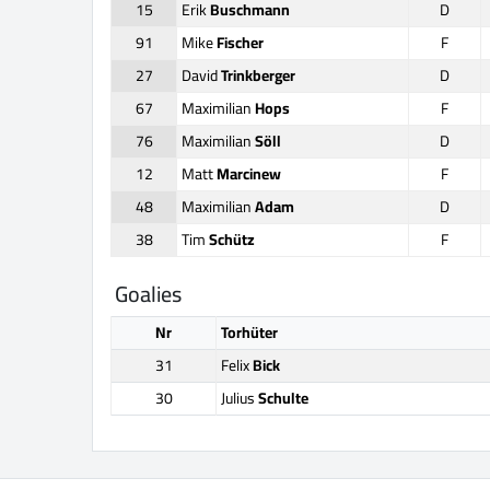
15
Erik
Buschmann
D
91
Mike
Fischer
F
27
David
Trinkberger
D
67
Maximilian
Hops
F
76
Maximilian
Söll
D
12
Matt
Marcinew
F
48
Maximilian
Adam
D
38
Tim
Schütz
F
Goalies
Nr
Torhüter
31
Felix
Bick
30
Julius
Schulte