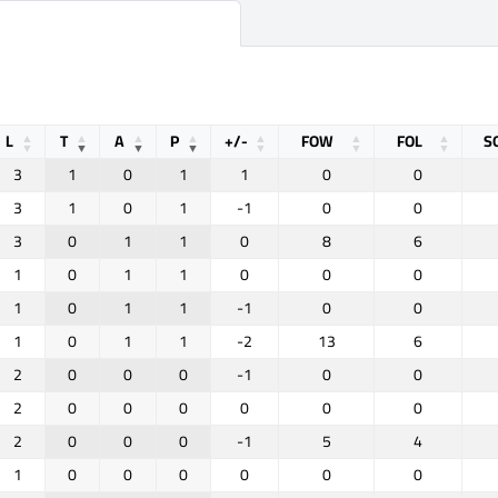
L
T
A
P
+/-
FOW
FOL
S
3
1
0
1
1
0
0
3
1
0
1
-1
0
0
3
0
1
1
0
8
6
1
0
1
1
0
0
0
1
0
1
1
-1
0
0
1
0
1
1
-2
13
6
2
0
0
0
-1
0
0
2
0
0
0
0
0
0
2
0
0
0
-1
5
4
1
0
0
0
0
0
0