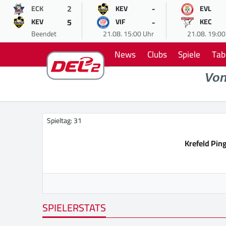
2
-
ECK
KEV
EVL
5
-
KEV
VIF
KEC
Beendet
21.08. 15:00 Uhr
21.08. 19:00
News
Clubs
Spiele
Tab
Vo
Spieltag: 31
Krefeld Pin
SPIELERSTATS