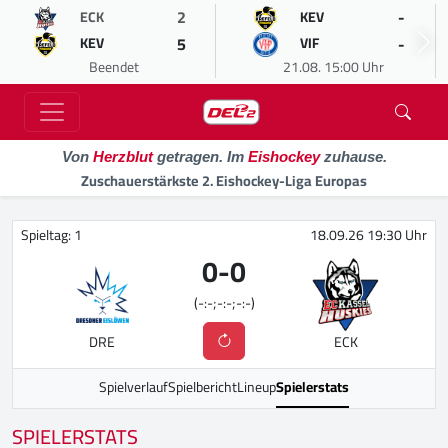
2
-
ECK
KEV
5
-
KEV
VIF
Beendet
21.08. 15:00 Uhr
Von
Herzblut
getragen. Im
Eishockey
zuhause.
Zuschauerstärkste 2. Eishockey-Liga Europas
Spieltag: 1
18.09.26 19:30 Uhr
0
-
0
(-:-;-:-;-:-)
DRE
ECK
Spielverlauf
Spielbericht
Lineup
Spielerstats
SPIELERSTATS