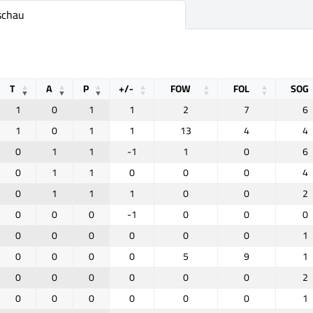
schau
T
A
P
+/-
FOW
FOL
SOG
1
0
1
1
2
7
6
1
0
1
1
13
4
4
0
1
1
-1
1
0
6
0
1
1
0
0
0
4
0
1
1
1
0
0
2
0
0
0
-1
0
0
0
0
0
0
0
0
0
1
0
0
0
0
5
9
1
0
0
0
0
0
0
2
0
0
0
0
0
0
1