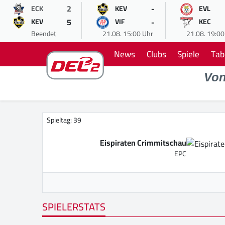
2
-
ECK
KEV
EVL
5
-
KEV
VIF
KEC
Beendet
21.08. 15:00 Uhr
21.08. 19:00
News
Clubs
Spiele
Tab
Vo
Spieltag: 39
Eispiraten Crimmitschau
EPC
SPIELERSTATS