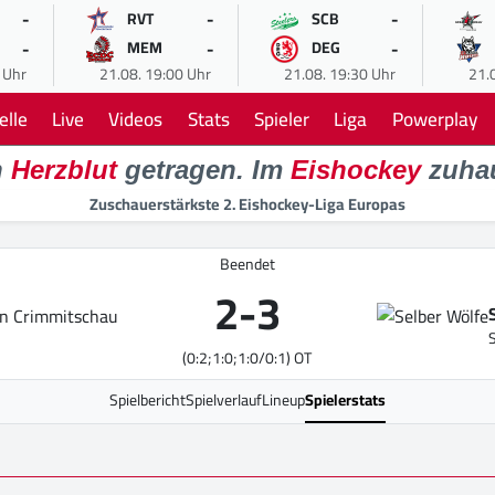
-
-
-
RVT
SCB
-
-
-
MEM
DEG
 Uhr
21.08. 19:00 Uhr
21.08. 19:30 Uhr
21.
elle
Live
Videos
Stats
Spieler
Liga
Powerplay
n
Herzblut
getragen. Im
Eishockey
zuha
Zuschauerstärkste 2. Eishockey-Liga Europas
Beendet
2
-
3
(0:2;1:0;1:0/0:1) OT
Spielbericht
Spielverlauf
Lineup
Spielerstats