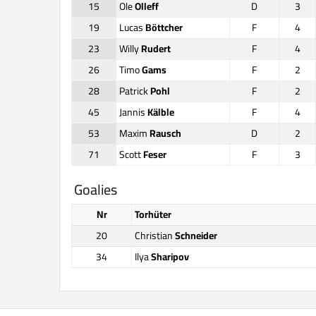
15
Ole
Olleff
D
3
19
Lucas
Böttcher
F
4
23
Willy
Rudert
F
4
26
Timo
Gams
F
2
28
Patrick
Pohl
F
2
45
Jannis
Kälble
F
4
53
Maxim
Rausch
D
2
71
Scott
Feser
F
3
Goalies
Nr
Torhüter
20
Christian
Schneider
34
Ilya
Sharipov