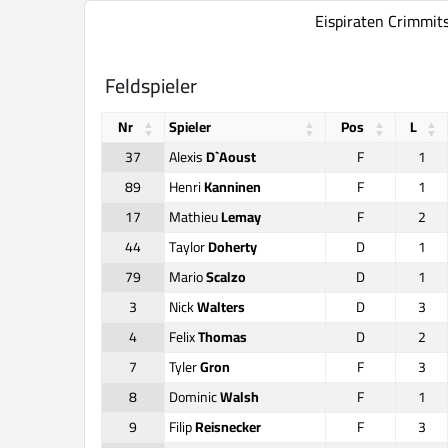
Eispiraten Crimmit
Feldspieler
Nr
Spieler
Pos
L
37
Alexis
D`Aoust
F
1
89
Henri
Kanninen
F
1
17
Mathieu
Lemay
F
2
44
Taylor
Doherty
D
1
79
Mario
Scalzo
D
1
3
Nick
Walters
D
3
4
Felix
Thomas
D
2
7
Tyler
Gron
F
3
8
Dominic
Walsh
F
1
9
Filip
Reisnecker
F
3