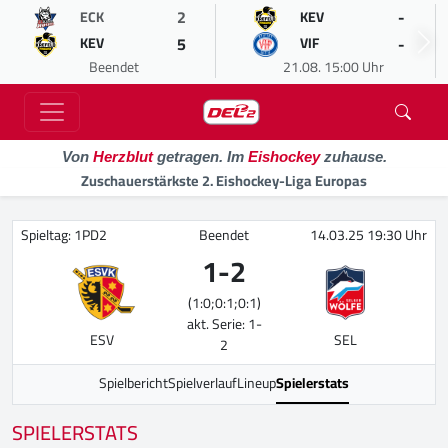
2
-
ECK
KEV
5
-
KEV
VIF
Beendet
21.08. 15:00 Uhr
Von
Herzblut
getragen. Im
Eishockey
zuhause.
Zuschauerstärkste 2. Eishockey-Liga Europas
Spieltag: 1PD2
Beendet
14.03.25 19:30 Uhr
1
-
2
(1:0;0:1;0:1)
akt. Serie: 1-
ESV
SEL
2
Spielbericht
Spielverlauf
Lineup
Spielerstats
SPIELERSTATS