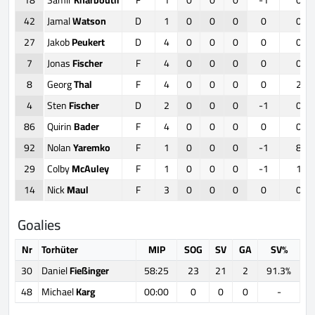
42
Jamal
Watson
D
1
0
0
0
0
0
27
Jakob
Peukert
D
4
0
0
0
0
0
7
Jonas
Fischer
F
4
0
0
0
0
0
8
Georg
Thal
F
4
0
0
0
0
2
4
Sten
Fischer
D
2
0
0
0
-1
0
86
Quirin
Bader
F
4
0
0
0
0
0
92
Nolan
Yaremko
F
1
0
0
0
-1
8
29
Colby
McAuley
F
1
0
0
0
-1
1
14
Nick
Maul
F
3
0
0
0
0
0
Goalies
Nr
Torhüter
MIP
SOG
SV
GA
SV%
30
Daniel
Fießinger
58:25
23
21
2
91.3%
48
Michael
Karg
00:00
0
0
0
-