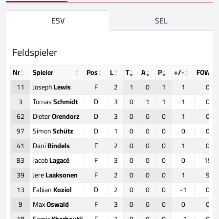
ESV
SEL
Feldspieler
Nr
Spieler
Pos
L
T
A
P
+/-
FOW
11
Joseph
Lewis
F
2
1
0
1
1
0
3
Tomas
Schmidt
D
3
0
1
1
1
0
62
Dieter
Orendorz
D
3
0
0
0
1
0
97
Simon
Schütz
D
1
0
0
0
0
0
41
Dani
Bindels
F
2
0
0
0
1
0
83
Jacob
Lagacé
F
3
0
0
0
0
15
39
Jere
Laaksonen
F
2
0
0
0
1
9
13
Fabian
Koziol
D
2
0
0
0
-1
0
9
Max
Oswald
F
3
0
0
0
0
0
18
Samir
Kharboutli
F
1
0
0
0
-1
0