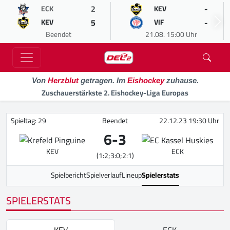
2
-
ECK
KEV
5
-
KEV
VIF
Beendet
21.08. 15:00 Uhr
Von
Herzblut
getragen. Im
Eishockey
zuhause.
Zuschauerstärkste 2. Eishockey-Liga Europas
Spieltag: 29
Beendet
22.12.23 19:30 Uhr
6
-
3
KEV
ECK
(1:2;3:0;2:1)
Spielbericht
Spielverlauf
Lineup
Spielerstats
SPIELERSTATS
KEV
ECK