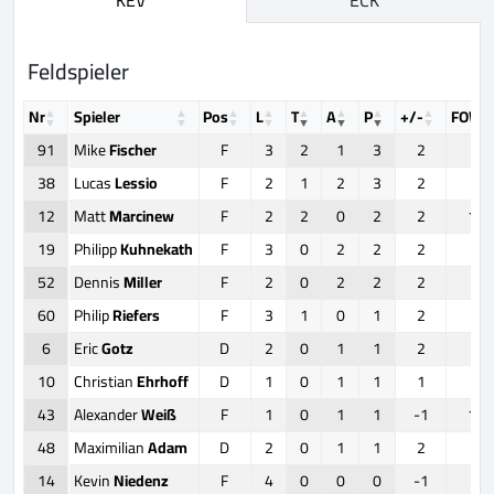
Feldspieler
Nr
Spieler
Pos
L
T
A
P
+/-
FOW
91
Mike
Fischer
F
3
2
1
3
2
9
38
Lucas
Lessio
F
2
1
2
3
2
0
12
Matt
Marcinew
F
2
2
0
2
2
16
19
Philipp
Kuhnekath
F
3
0
2
2
2
0
52
Dennis
Miller
F
2
0
2
2
2
0
60
Philip
Riefers
F
3
1
0
1
2
0
6
Eric
Gotz
D
2
0
1
1
2
0
10
Christian
Ehrhoff
D
1
0
1
1
1
0
43
Alexander
Weiß
F
1
0
1
1
-1
10
48
Maximilian
Adam
D
2
0
1
1
2
0
14
Kevin
Niedenz
F
4
0
0
0
-1
0