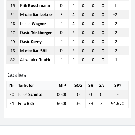
15
Erik
Buschmann
D
1
0
0
0
1
0
21
Maximilian
Leitner
F
4
0
0
0
-2
0
26
Lukas
Wagner
F
4
0
0
0
-2
2
27
David
Trinkberger
D
3
0
0
0
-2
0
29
David
Cerny
F
1
0
0
0
-2
0
76
Maximilian
Söll
D
3
0
0
0
-2
0
82
Alexander
Ruuttu
F
1
0
0
0
-1
0
Goalies
Nr
Torhüter
MIP
SOG
SV
GA
SV%
30
Julius
Schulte
00:00
0
0
0
-
31
Felix
Bick
60:00
36
33
3
91.67%