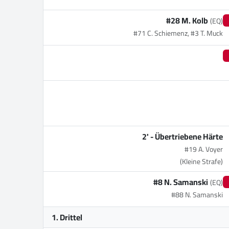
#28 M. Kolb
(EQ)
#71 C. Schiemenz, #3 T. Muck
2' -
Übertriebene Härte
#19 A. Voyer
(Kleine Strafe)
#8 N. Samanski
(EQ)
#88 N. Samanski
1. Drittel