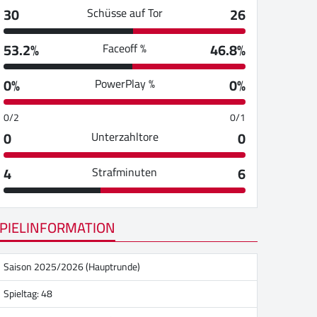
30
26
Schüsse auf Tor
53.2%
46.8%
Faceoff %
0%
0%
PowerPlay %
0/2
0/1
0
0
Unterzahltore
4
6
Strafminuten
PIELINFORMATION
Saison 2025/2026 (Hauptrunde)
Spieltag: 48