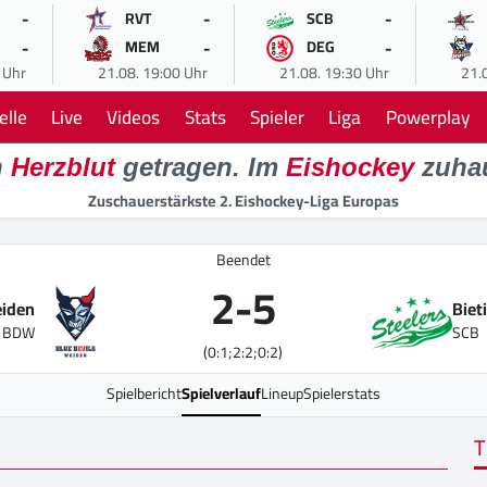
-
-
-
RVT
SCB
-
-
-
MEM
DEG
 Uhr
21.08. 19:00 Uhr
21.08. 19:30 Uhr
21.
elle
Live
Videos
Stats
Spieler
Liga
Powerplay
n
Herzblut
getragen. Im
Eishockey
zuha
Zuschauerstärkste 2. Eishockey-Liga Europas
Beendet
2
-
5
eiden
Biet
BDW
SCB
(0:1;2:2;0:2)
Spielbericht
Spielverlauf
Lineup
Spielerstats
T