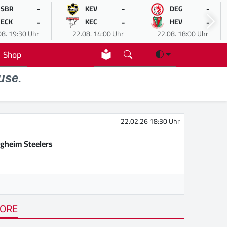
-
-
-
SBR
KEV
DEG
-
-
-
ECK
KEC
HEV
08. 19:30 Uhr
22.08. 14:00 Uhr
22.08. 18:00 Uhr
Shop
use.
22.02.26 18:30 Uhr
igheim Steelers
ORE