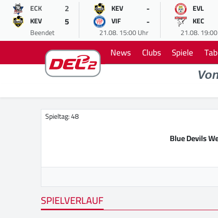
2
-
ECK
KEV
EVL
5
-
KEV
VIF
KEC
Beendet
21.08. 15:00 Uhr
21.08. 19:00
News
Clubs
Spiele
Tab
Vo
Spieltag: 48
Blue Devils W
SPIELVERLAUF