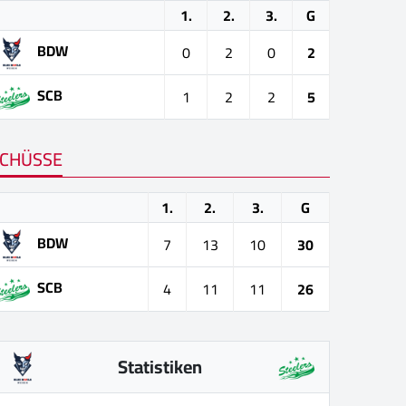
1.
2.
3.
G
BDW
0
2
0
2
SCB
1
2
2
5
CHÜSSE
1.
2.
3.
G
BDW
7
13
10
30
SCB
4
11
11
26
Statistiken