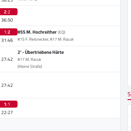
2
:2
36:50
1:
2
#55 M. Hochreither
(EQ)
#15 F. Reisnecker, #17 M. Racuk
31:46
2' -
Übertriebene Härte
27:42
#17 M. Racuk
(Kleine Strafe)
27:42
S
1
:1
22:27