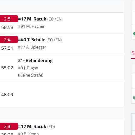
2:
5
#17 M. Racuk
(EQ /EN)
#91 M. Fischer
58:58
2:
4
#40 T. Schüle
(EQ /EN)
#77 A. Uplegger
57:51
S
2' -
Behinderung
55:02
#8 J. Dugan
(Kleine Strafe)
48:09
2:
3
#17 M. Racuk
(EQ)
#9 B. Kemp
38:25