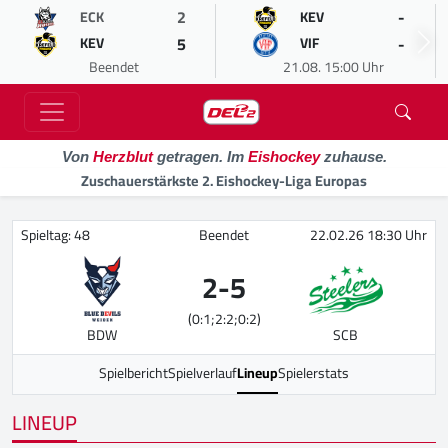
2
-
ECK
KEV
5
-
KEV
VIF
Beendet
21.08. 15:00 Uhr
Von
Herzblut
getragen. Im
Eishockey
zuhause.
Zuschauerstärkste 2. Eishockey-Liga Europas
Spieltag: 48
Beendet
22.02.26 18:30 Uhr
2
-
5
(0:1;2:2;0:2)
BDW
SCB
Spielbericht
Spielverlauf
Lineup
Spielerstats
LINEUP