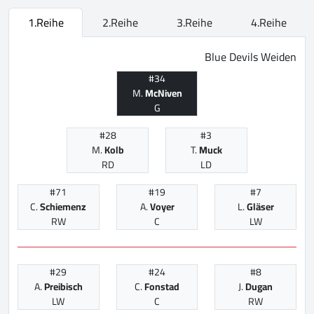
1.Reihe
2.Reihe
3.Reihe
4.Reihe
Blue Devils Weiden
#34
M.
McNiven
G
#28
#3
M.
Kolb
T.
Muck
RD
LD
#71
#19
#7
C.
Schiemenz
A.
Voyer
L.
Gläser
RW
C
LW
#29
#24
#8
A.
Preibisch
C.
Fonstad
J.
Dugan
LW
C
RW