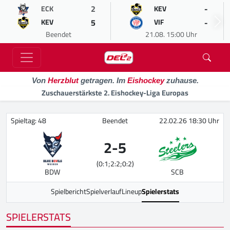
2
-
ECK
KEV
5
-
KEV
VIF
Beendet
21.08. 15:00 Uhr
Von
Herzblut
getragen. Im
Eishockey
zuhause.
Zuschauerstärkste 2. Eishockey-Liga Europas
Spieltag: 48
Beendet
22.02.26 18:30 Uhr
2
-
5
(0:1;2:2;0:2)
BDW
SCB
Spielbericht
Spielverlauf
Lineup
Spielerstats
SPIELERSTATS