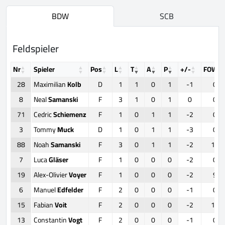
BDW
SCB
Feldspieler
Nr
Spieler
Pos
L
T
A
P
+/-
FOW
28
Maximilian
Kolb
D
1
1
0
1
-1
0
8
Neal
Samanski
F
3
1
0
1
0
0
71
Cedric
Schiemenz
F
1
0
1
1
-2
0
3
Tommy
Muck
D
1
0
1
1
-3
0
88
Noah
Samanski
F
3
0
1
1
-2
12
7
Luca
Gläser
F
1
0
0
0
-2
0
19
Alex-Olivier
Voyer
F
1
0
0
0
-2
9
6
Manuel
Edfelder
F
2
0
0
0
-1
0
15
Fabian
Voit
F
2
0
0
0
-2
12
13
Constantin
Vogt
F
2
0
0
0
-1
0