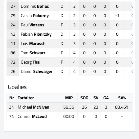
27
Dominik
Bohac
D
2
0
0
0
0
0
79
Calvin
Pokorny
D
2
0
0
0
-1
0
24
Paul
Vinzens
F
3
0
0
0
0
0
43
Fabian
Ribnitzky
D
3
0
0
0
0
0
11
Luis
Marusch
D
3
0
0
0
0
0
86
Tom
Schwarz
F
4
0
0
0
0
0
72
Georg
Thal
F
4
0
0
0
0
0
26
Daniel
Schwaiger
D
4
0
0
0
0
0
Goalies
Nr
Torhüter
MIP
SOG
SV
GA
SV%
34
Michael
McNiven
58:36
26
23
3
88.46%
74
Conner
McLeod
00:00
0
0
0
-